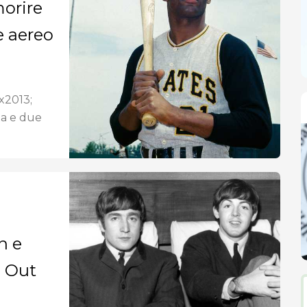
morire
e aereo
 x2013;
ta e due
n e
l Out