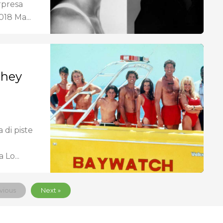
rpresa
18 Ma...
They
a di piste
 Lo...
vious
Next »