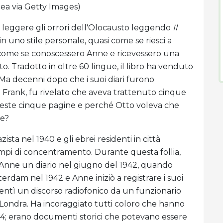
ea via Getty Images)
a leggere gli orrori dell'Olocausto leggendo
Il
in uno stile personale, quasi come se riesci a
tori come se conoscessero Anne e ricevessero una
o. Tradotto in oltre 60 lingue, il libro ha venduto
. Ma decenni dopo che i suoi diari furono
o Frank, fu rivelato che aveva trattenuto cinque
ueste cinque pagine e perché Otto voleva che
ne?
sta nel 1940 e gli ebrei residenti in città
mpi di concentramento. Durante questa follia,
a Anne un diario nel giugno del 1942, quando
terdam nel 1942 e Anne iniziò a registrare i suoi
sentì un discorso radiofonico da un funzionario
 Londra. Ha incoraggiato tutti coloro che hanno
x2014; erano documenti storici che potevano essere