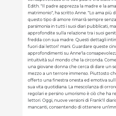
Edith. "Il padre apprezza la madre e la am
matrimonio", ha scritto Anne. "Lo ama più di 
questo tipo di amore rimarrà sempre senza 
parsimonia in tutti i suoi diari pubblicati, 
approfondite sulla relazione tra i suoi gen
fredda con sua madre. Questi dettagli intim
fuori dai lettori' mani. Guardare queste cinq
approfondimenti su Anne'la consapevolezza
intuitività sul mondo che la circonda. Come
una giovane donna che cerca di dare un sen
mezzo a un terrore immenso. Piuttosto che
offerto una finestra onesta ed emotiva sulla
sua vita quotidiana. La mescolanza di orro
regolari e persino umorismo è ciò che ha res
lettori. Oggi, nuove versioni di Frank'Il d
mancanti, consentendo di ottenere un'imma