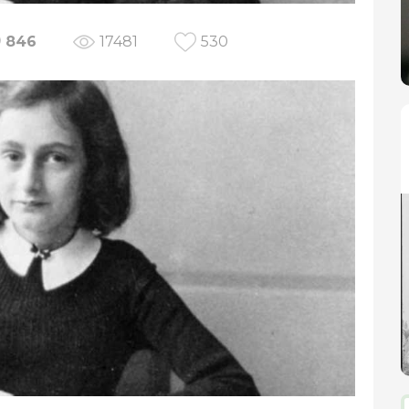
846
17481
530