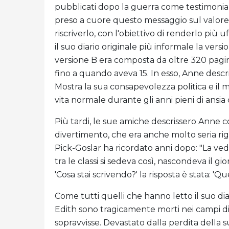
pubblicati dopo la guerra come testimonian
preso a cuore questo messaggio sul valore st
riscriverlo, con l'obiettivo di renderlo più 
il suo diario originale più informale la versio
versione B era composta da oltre 320 pagin
fino a quando aveva 15. In esso, Anne descri
Mostra la sua consapevolezza politica e il mod
vita normale durante gli anni pieni di ansia
Più tardi, le sue amiche descrissero Anne
divertimento, che era anche molto seria ri
Pick-Goslar ha ricordato anni dopo: "La ve
tra le classi si sedeva così, nascondeva il gi
'Cosa stai scrivendo?' la risposta è stata: 'Q
Come tutti quelli che hanno letto il suo di
Edith sono tragicamente morti nei campi di
sopravvisse. Devastato dalla perdita della 