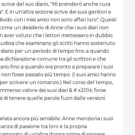
e scrive del suo diario, "Mi prenderò anche cura
 E in un'altra sezione scrive dei suoi genitori e
ndivido con i miei amici non sono affari loro". Questi
come un desiderio di Anne che i suoi diari non
 aver voluto che i lettori mettessero in dubbio
studiosi che esaminano gli scritti hanno sostenuto
 diario per un periodo di tempo fino a quando
a dichiarazione comune tra gli scrittori e che
rio fino a quando era pronto a preparare i suoi
o non fosse passato più tempo. (I suoi amici hanno
 per scrivere un romanzo.) Nel corso del tempo,
mmenso valore dei suoi diari & # x2014; forse
i tenere quelle parole fuori dalle versioni
ivelata ancora più sensibile. Anne menziona i suoi
anza di passione tra loro e la propria
namorato di un'altra donna prima di sposare