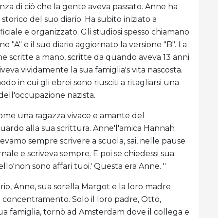
za di ciò che la gente aveva passato. Anne ha
orico del suo diario. Ha subito iniziato a
ufficiale e organizzato. Gli studiosi spesso chiamano
ne "A" e il suo diario aggiornato la versione "B". La
e scritte a mano, scritte da quando aveva 13 anni
veva vividamente la sua famiglia's vita nascosta.
o in cui gli ebrei sono riusciti a ritagliarsi una
 dell'occupazione nazista.
 come una ragazza vivace e amante del
guardo alla sua scrittura. Anne'l'amica Hannah
devamo sempre scrivere a scuola, sai, nelle pause
ornale e scriveva sempre. E poi se chiedessi sua:
uello'non sono affari tuoi.' Questa era Anne. "
ario, Anne, sua sorella Margot e la loro madre
 concentramento. Solo il loro padre, Otto,
sua famiglia, tornò ad Amsterdam dove il collega e