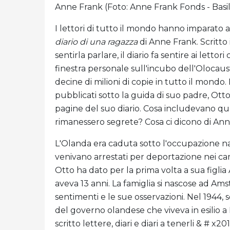
Anne Frank (Foto: Anne Frank Fonds - Basil
I lettori di tutto il mondo hanno imparato 
diario di una ragazza
di Anne Frank. Scritto 
sentirla parlare, il diario fa sentire ai let
finestra personale sull'incubo dell'Olocaust
decine di milioni di copie in tutto il mondo
pubblicati sotto la guida di suo padre, Ott
pagine del suo diario. Cosa includevano q
rimanessero segrete? Cosa ci dicono di An
L'Olanda era caduta sotto l'occupazione nazi
venivano arrestati per deportazione nei ca
Otto ha dato per la prima volta a sua figli
aveva 13 anni. La famiglia si nascose ad Ams
sentimenti e le sue osservazioni. Nel 1944, 
del governo olandese che viveva in esilio a
scritto lettere, diari e diari a tenerli & # 