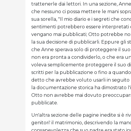
trattenerle dai lettori. In una sezione, Ann
che nessuno ci possa mettere le mani sopra".
sua sorella, "Il mio diario e i segreti che co
sentimenti potrebbero essere interpretati 
vengano mai pubblicati; Otto potrebbe non
la sua decisione di pubblicarli. Eppure gli 
che Anne sperava solo di proteggere il suo
non era pronta a condividerlo, o che era un
voleva semplicemente proteggere il suo dia
scritti per la pubblicazione o fino a quand
detto che avrebbe voluto usarli in seguito
la documentazione storica ha dimostrato l'i
Otto non avrebbe mai dovuto preoccuparsi d
pubblicate.
Un'altra sezione delle pagine inedite si è r
genitori' il matrimonio, descrivendo la manc
consapevolezza che suo padre era stato in