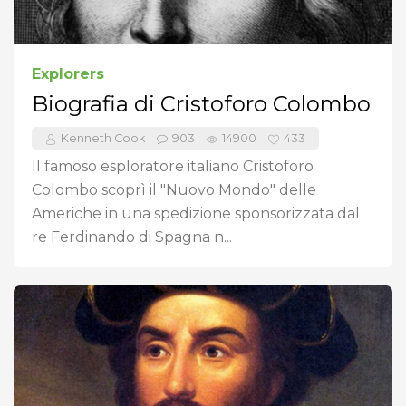
Explorers
Biografia di Cristoforo Colombo
Kenneth Cook
903
14900
433
Il famoso esploratore italiano Cristoforo
Colombo scoprì il "Nuovo Mondo" delle
Americhe in una spedizione sponsorizzata dal
re Ferdinando di Spagna n...