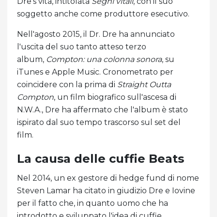
Dre's vita, intitolata
Segni vitali
, con il suo
soggetto anche come produttore esecutivo.
Nell'agosto 2015, il Dr. Dre ha annunciato
l'uscita del suo tanto atteso terzo
album,
Compton: una colonna sonora
, su
iTunes e Apple Music. Cronometrato per
coincidere con la prima di
Straight Outta
Compton
, un film biografico sull'ascesa di
N.W.A., Dre ha affermato che l'album è stato
ispirato dal suo tempo trascorso sul set del
film.
La causa delle cuffie Beats
Nel 2014, un ex gestore di hedge fund di nome
Steven Lamar ha citato in giudizio Dre e Iovine
per il fatto che, in quanto uomo che ha
introdotto e sviluppato l'idea di cuffie