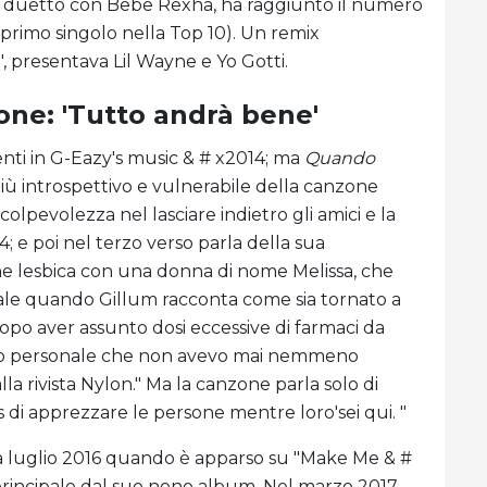
, un duetto con Bebe Rexha, ha raggiunto il numero
uo primo singolo nella Top 10). Un remix
, presentava Lil Wayne e Yo Gotti.
ne: 'Tutto andrà bene'
enti in G-Eazy's music & # x2014; ma
Quando
iù introspettivo e vulnerabile della canzone
colpevolezza nel lasciare indietro gli amici e la
4; e poi nel terzo verso parla della sua
one lesbica con una donna di nome Melissa, che
inale quando Gillum racconta come sia tornato a
opo aver assunto dosi eccessive di farmaci da
olto personale che non avevo mai nemmeno
alla rivista Nylon." Ma la canzone parla solo di
's di apprezzare le persone mentre loro'sei qui. "
 a luglio 2016 quando è apparso su "Make Me & #
 principale dal suo nono album. Nel marzo 2017