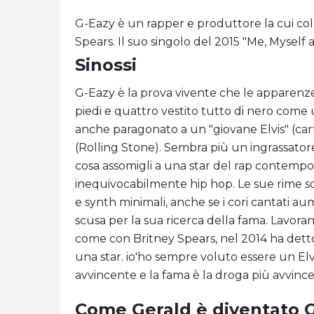
G-Eazy è un rapper e produttore la cui col
Spears. Il suo singolo del 2015 "Me, Myself an
Sinossi
G-Eazy è la prova vivente che le apparenz
piedi e quattro vestito tutto di nero come 
anche paragonato a un "giovane Elvis" (cart
(Rolling Stone). Sembra più un ingrassatore
cosa assomigli a una star del rap contem
inequivocabilmente hip hop. Le sue rime so
e synth minimali, anche se i cori cantati au
scusa per la sua ricerca della fama. Lavor
come con Britney Spears, nel 2014 ha dett
una star. io'ho sempre voluto essere un Elv
avvincente e la fama è la droga più avvincen
Come Gerald è diventato 