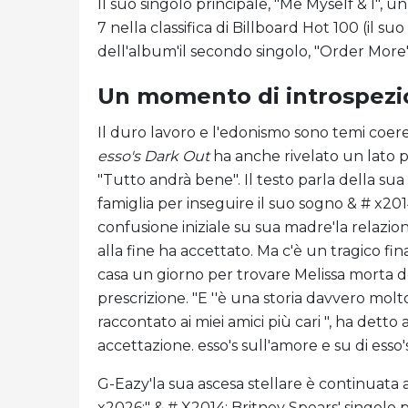
Il suo singolo principale, "Me Myself & I"
7 nella classifica di Billboard Hot 100 (il s
dell'album'il secondo singolo, "Order More"
Un momento di introspezio
Il duro lavoro e l'edonismo sono temi coer
esso's Dark Out
ha anche rivelato un lato p
"Tutto andrà bene". Il testo parla della sua 
famiglia per inseguire il suo sogno & # x201
confusione iniziale su sua madre'la relazi
alla fine ha accettato. Ma c'è un tragico f
casa un giorno per trovare Melissa morta d
prescrizione. "E ''è una storia davvero m
raccontato ai miei amici più cari ", ha detto 
accettazione. esso's sull'amore e su di esso
G-Eazy'la sua ascesa stellare è continuata
x2026;" & # X2014; Britney Spears' singolo