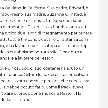
 a Oakland, in California. Suo padre, Edward, è
versity, Fresno; sua madre, Suzanne Olmsted, è
, James, che è un musicista. Dopo che i suoi
a elementare, Gillum e suo fratello sono stati
ha svolto due lavori di insegnamento per tenere
tretti: tutti e tre condividevano una stanza con i
, e ha lavorato per la catena di ristoranti Top
do in cui abbiamo portato soldi ", ha detto a
ndare a lavorare per esso ".
dove un gruppo di suoi coetanei ha avuto un
ta il branco. Gillum lo ha descritto come il suo
a realizzato che se le persone che conosceva
i avrebbe potuto farlo. Come il Pack, aveva
 software di produzione musicale Reason. Ha
ollari ciascuno.