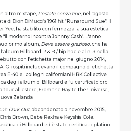
un altro mixtape,
L'estate senza fine
, nell'agosto
ta di Dion DiMucci's 1961 hit "Runaround Sue". Il
 Yee, ha stabilito con fermezza la sua estetica
me "il moderno incontra Johnny Cash". L'anno
 suo primo album,
Deve essere grazioso
, che ha
ell'album Billboard R & B / hip hop e al n. 3 nella
o debutto con l'etichetta major nel giugno 2014,
CA. Gli ospiti includevano il compagno di etichetta
ea E-40 e i colleghi californiani HBK Collective.
ca degli album di Billboard e fu certificato oro
o tour all'estero, From the Bay to the Universe,
 Nuova Zelanda.
o's Dark Out
, abbandonato a novembre 2015,
n, Chris Brown, Bebe Rexha e Keyshia Cole.
ifica di Billboard ed è stato certificato platino.