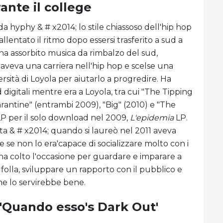
ante il college
da hyphy & # x2014; lo stile chiassoso dell'hip hop
llentato il ritmo dopo essersi trasferito a sud a
ha assorbito musica da rimbalzo del sud,
 aveva una carriera nell'hip hop e scelse una
versità di Loyola per aiutarlo a progredire. Ha
igitali mentre era a Loyola, tra cui "The Tipping
arantine" (entrambi 2009), "Big" (2010) e "The
LP per il solo download nel 2009,
L'epidemia
LP.
ta & # x2014; quando si laureò nel 2011 aveva
se non lo era'capace di socializzare molto con i
li, ha colto l'occasione per guardare e imparare a
folla, sviluppare un rapporto con il pubblico e
he lo servirebbe bene.
 'Quando esso's Dark Out'