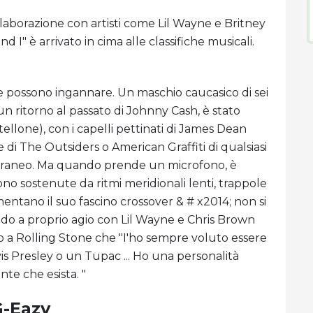
laborazione con artisti come Lil Wayne e Britney
d I" è arrivato in cima alle classifiche musicali.
e possono ingannare. Un maschio caucasico di sei
un ritorno al passato di Johnny Cash, è stato
ellone), con i capelli pettinati di James Dean
 di The Outsiders o American Graffiti di qualsiasi
poraneo. Ma quando prende un microfono, è
no sostenute da ritmi meridionali lenti, trappole
mentano il suo fascino crossover & # x2014; non si
ando a proprio agio con Lil Wayne e Chris Brown
o a Rolling Stone che "I'ho sempre voluto essere
is Presley o un Tupac ... Ho una personalità
te che esista. "
G-Eazy