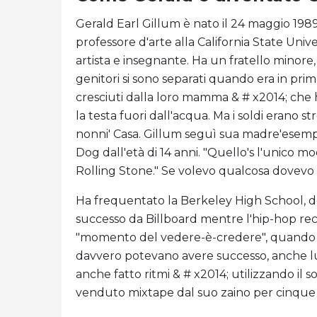
Gerald Earl Gillum è nato il 24 maggio 1989
professore d'arte alla California State Uni
artista e insegnante. Ha un fratello minore
genitori si sono separati quando era in prim
cresciuti dalla loro mamma & # x2014; che 
la testa fuori dall'acqua. Ma i soldi erano s
nonni' Casa. Gillum seguì sua madre'esempio
Dog dall'età di 14 anni. "Quello's l'unico mo
Rolling Stone." Se volevo qualcosa dovevo a
Ha frequentato la Berkeley High School, 
successo da Billboard mentre l'hip-hop reci
"momento del vedere-è-credere", quando h
davvero potevano avere successo, anche lu
anche fatto ritmi & # x2014; utilizzando il
venduto mixtape dal suo zaino per cinque d