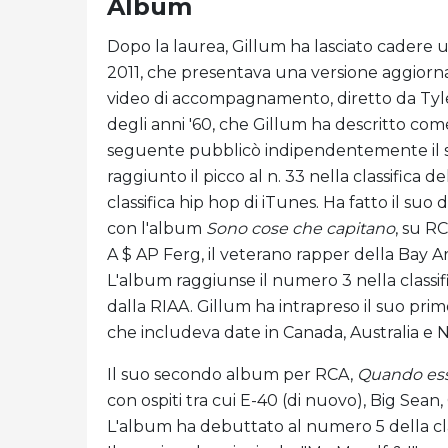
Album
Dopo la laurea, Gillum ha lasciato cadere 
2011, che presentava una versione aggiorna
video di accompagnamento, diretto da Tyler
degli anni '60, che Gillum ha descritto co
seguente pubblicò indipendentemente il
raggiunto il picco al n. 33 nella classifica d
classifica hip hop di iTunes. Ha fatto il su
con l'album
Sono cose che capitano
, su R
A $ AP Ferg, il veterano rapper della Bay Ar
L'album raggiunse il numero 3 nella classifi
dalla RIAA. Gillum ha intrapreso il suo prim
che includeva date in Canada, Australia e
Il suo secondo album per RCA,
Quando ess
con ospiti tra cui E-40 (di nuovo), Big Sea
L'album ha debuttato al numero 5 della class