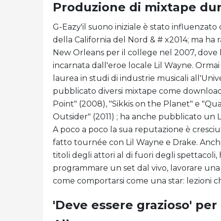
Produzione di mixtape dur
G-Eazy'il suono iniziale è stato influenzato 
della California del Nord & # x2014; ma ha ra
New Orleans per il college nel 2007, dove 
incarnata dall'eroe locale Lil Wayne. Ormai
laurea in studi di industrie musicali all'Uni
pubblicato diversi mixtape come download d
Point" (2008), "Sikkis on the Planet" e "Qu
Outsider" (2011) ; ha anche pubblicato un 
A poco a poco la sua reputazione è cresciu
fatto tournée con Lil Wayne e Drake. Anche 
titoli degli attori al di fuori degli spettaco
programmare un set dal vivo, lavorare una 
come comportarsi come una star: lezioni c
'Deve essere grazioso' per