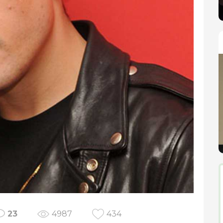
23
4987
434