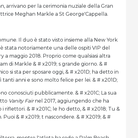
n, arrivano per la cerimonia nuziale della Gran
 attrice Meghan Markle a St George'Cappella.
comune. Il duo è stato visto insieme alla New York
 stata notoriamente una delle ospiti VIP del
y a maggio 2018. Proprio come qualsiasi altra
am di Markle & # x2019; s grande giorno. & #
mico si sta per sposare oggi, & # x201D; ha detto in
 tanti anni e sono molto felice per lei. & # x201D;
 sono conosciuti pubblicamente. & # x201C; La sua
etto
Vanity Fair
nel 2017, aggiungendo che ha
i riflettori. & # x201C; le ho detto, & # x2018; Tu &
. Puoi & # x2019; t nascondere. & # X2019; & #
hilterra, mentre l'atleta ha sede a Palm Beach