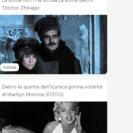
La storia non l'ha uccisa La storia dietro
'Doctor Zhivago'
notizia
Dietro le quinte dell'iconica gonna volante
di Marilyn Monroe (FOTO)