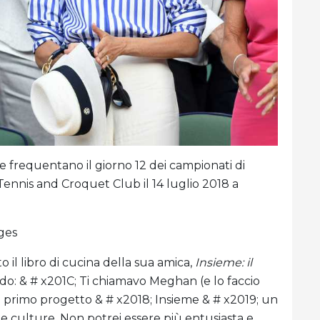
e frequentano il giorno 12 dei campionati di
ennis and Croquet Club il 14 luglio 2018 a
ges
 il libro di cucina della sua amica,
Insieme: il
ndo: & # x201C; Ti chiamavo Meghan (e lo faccio
 primo progetto & # x2018; Insieme & # x2019; un
le culture. Non potrei essere più entusiasta e