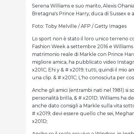
Serena Williams e suo marito, Alexis Ohania
Bretagna's Prince Harry, duca di Sussex e
Foto: Toby Melville / AFP / Getty Images
Lo sport non è stato il loro unico terreno 
Fashion Week a settembre 2016 e Williams è
matrimonio reale di Markle con Prince Harr
migliore amica, ha pubblicato video Instagr
x201C; Ehi y & # x2019; tutti, quindi il mio a
una clip. & # x201C; L'ho conosciuta per così
Anche gli amici (entrambi nati nel 1981) si
personalità brilla, & # x201D; Williams ha d
anche dato consigli a Markle sulla vita sotto 
# x2019; devi essere quello che sei, Meghan
x201D;
Anche se il reale ora vive a Windsor, in Ing