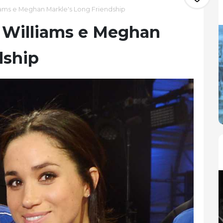
liams e Meghan Markle's Long Friendship
a Williams e Meghan
dship