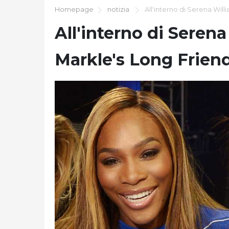
Homepage
notizia
All'interno di Serena Wil
All'interno di Seren
Markle's Long Frien