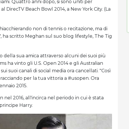
iami. Quattro anni dopo, si sono uniti per
he al DirecTV Beach Bowl 2014, a New York City. (La
 chiacchierando non di tennis o recitazione, ma di
", ha scritto Meghan sul suo blog lifestyle, The Tig
co della sua amica attraverso alcuni dei suoi più
ms ha vinto gli U.S. Open 2014 e gli Australian
ui suoi canali di social media ora cancellati. "Così
bracciando per la tua vittoria a #usopen. Ora
ennaio 2015.
el 2016, all'incirca nel periodo in cui è stata
principe Harry.