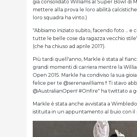
già consolidato Williams al Super Bowl di M
mettere alla prova le loro abilità calcistic
loro squadra ha vinto.)
"Abbiamo iniziato subito, facendo foto ... e
tutte le belle cose da ragazza vecchio stile
(che ha chiuso ad aprile 2017).
Più tardi quell'anno, Markle è stata al fian
grandi momenti di carriera mentre la Willia
Open 2015. Markle ha condiviso la sua gioia s
felice per te @serenawilliams !! Ti stavo ab
@AustralianOpen! #Onfire" ha twittato a g
Markle è stata anche avvistata a Wimbledon n
istituita in un appuntamento al buio con il 