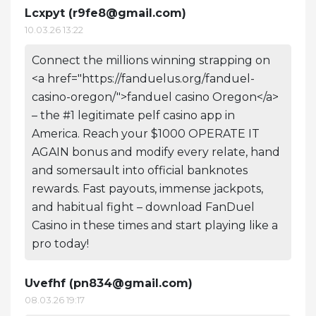
Lcxpyt (
r9fe8@gmail.com
)
10.03.26 13:22
Connect the millions winning strapping on
<a href="https://fanduelus.org/fanduel-
casino-oregon/">fanduel casino Oregon</a>
– the #1 legitimate pelf casino app in
America. Reach your $1000 OPERATE IT
AGAIN bonus and modify every relate, hand
and somersault into official banknotes
rewards. Fast payouts, immense jackpots,
and habitual fight – download FanDuel
Casino in these times and start playing like a
pro today!
Uvefhf (
pn834@gmail.com
)
08.03.26 19:17