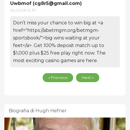
Uwbmof (
cg8r5@gmail.com
)
04.03.26 13:37
Don’t miss your chance to win big at <a
href="https://abetmgm.org/betmgm-
sportsbook/">big wins waiting at your
feet</a>. Get 100% deposit match up to
$1,000 plus $25 free play right now. The
most exciting casino games are here.
« Previous
Next »
Biografia di Hugh Hefner