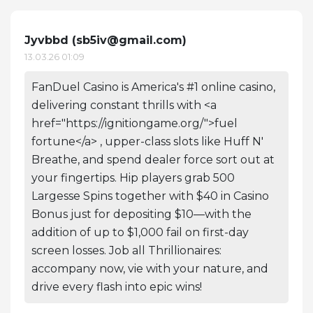
Jyvbbd (
sb5iv@gmail.com
)
13.03.26 01:09
FanDuel Casino is America's #1 online casino,
delivering constant thrills with <a
href="https://ignitiongame.org/">fuel
fortune</a> , upper-class slots like Huff N'
Breathe, and spend dealer force sort out at
your fingertips. Hip players grab 500
Largesse Spins together with $40 in Casino
Bonus just for depositing $10—with the
addition of up to $1,000 fail on first-day
screen losses. Job all Thrillionaires:
accompany now, vie with your nature, and
drive every flash into epic wins!