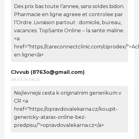
Des prix bas toute l’annee, sans soldes bidon.
Pharmacie en ligne agreee et controlee par
l’Ordre. Livraison partout : domicile, bureau,
vacances. TopSante Online – la sante maline.
<a
href="https://careconnectclinic.com/ciprodex/">Ac
en ligne</a>
Clvvub (
8763o@gmail.com
)
06.03.26 08:25
Nejlevnejsi cesta k originalnim generikum v
CR <a
href="https://opravdovalekarna.cz/koupit-
genericky-atarax-online-bez-
predpisu/">opravdovalekarna.cz</a>