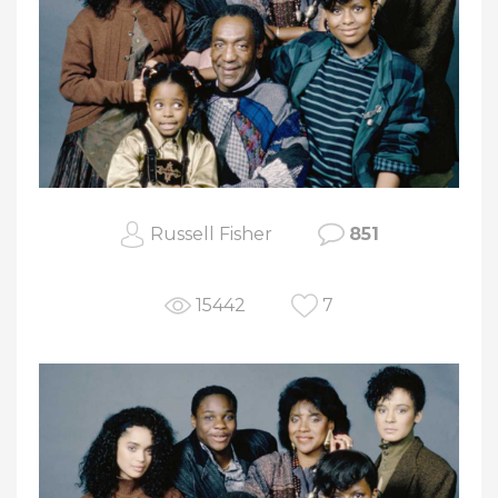
Russell Fisher
851
15442
7