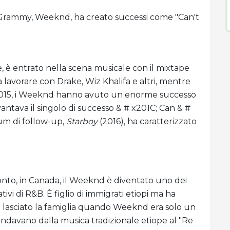
l Grammy, Weeknd, ha creato successi come "Can't
 è entrato nella scena musicale con il mixtape
a lavorare con Drake, Wiz Khalifa e altri, mentre
Nel 2015, i Weeknd hanno avuto un enorme successo
vantava il singolo di successo & # x201C; Can & #
bum di follow-up,
Starboy
(2016), ha caratterizzato
ronto, in Canada, il Weeknd è diventato uno dei
nativi di R&B. È figlio di immigrati etiopi ma ha
 lasciato la famiglia quando Weeknd era solo un
ndavano dalla musica tradizionale etiope al "Re