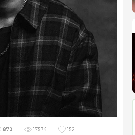
872
17574
152