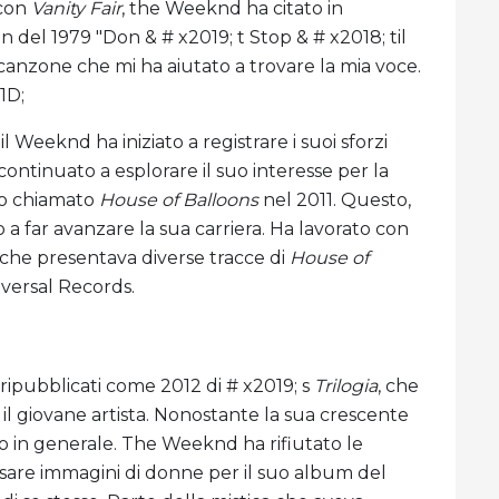
 con
Vanity Fair
, the Weeknd ha citato in
n del 1979 "Don & # x2019; t Stop & # x2018; til
anzone che mi ha aiutato a trovare la mia voce.
1D;
il Weeknd ha iniziato a registrare i suoi sforzi
continuato a esplorare il suo interesse per la
to chiamato
House of Balloons
nel 2011. Questo,
 a far avanzare la sua carriera. Ha lavorato con
 che presentava diverse tracce di
House of
iversal Records.
ripubblicati come 2012 di # x2019; s
Trilogia
, che
 il giovane artista. Nonostante la sua crescente
co in generale. The Weeknd ha rifiutato le
usare immagini di donne per il suo album del