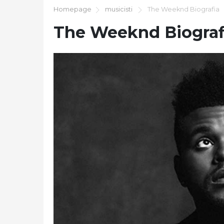
Homepage
musicisti
The Weeknd Biografia
The Weeknd Biograf