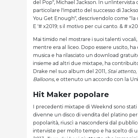
del Pop", Michael Jackson. In un'intervista
particolare l'impatto del successo di Jackso
You Get Enough", descrivendolo come "la c
E '# x2019; s il motivo per cui canto. & # x20
Mai timido nel mostrare i suoi talenti vocali, 
mentre era al liceo. Dopo essere uscito, ha 
musica e ha rilasciato un download gratui
insieme ad altri due mixtape, ha contribuito
Drake nel suo album del 2011,
Stai attento
,
Balloons
, e ottenuto un accordo con la Un
Hit Maker popolare
I precedenti mixtape di Weeknd sono stati 
divenne un disco di vendita del platino per
popolarità, riuscì a nascondersi dal pubbli
interviste per molto tempo e ha scelto di 