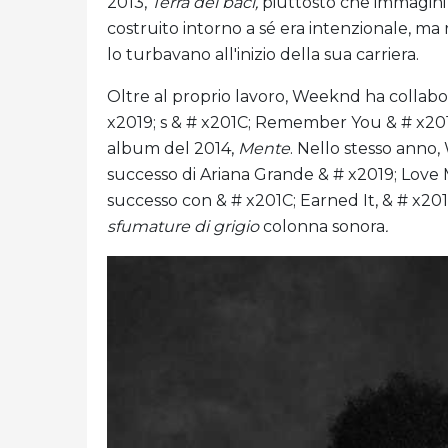
2013,
Terra dei baci,
piuttosto che immagini 
costruito intorno a sé era intenzionale, ma 
lo turbavano all'inizio della sua carriera.
Oltre al proprio lavoro, Weeknd ha collabora
x2019; s & # x201C; Remember You & # x201D
album del 2014,
Mente
. Nello stesso anno
successo di Ariana Grande & # x2019; Love 
successo con & # x201C; Earned It, & # x201
sfumature di grigio
colonna sonora
.