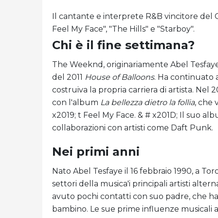
Il cantante e interprete R&B vincitore de
Feel My Face", "The Hills" e "Starboy".
Chi è il fine settimana?
The Weeknd, originariamente Abel Tesfaye,
del 2011
House of Balloons
. Ha continuato 
costruiva la propria carriera di artista. 
con l'album
La bellezza dietro la follia
, che 
x2019; t Feel My Face. & # x201D; Il suo al
collaborazioni con artisti come Daft Punk.
Nei primi anni
Nato Abel Tesfaye il 16 febbraio 1990, a To
settori della musica'i principali artisti alter
avuto pochi contatti con suo padre, che ha
bambino. Le sue prime influenze musicali a