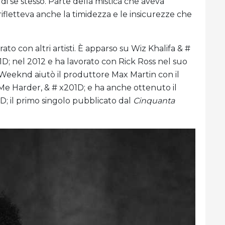
di se stesso. Parte della mistica che aveva
rifletteva anche la timidezza e le insicurezze che
to con altri artisti. È apparso su Wiz Khalifa & #
; nel 2012 e ha lavorato con Rick Ross nel suo
, Weeknd aiutò il produttore Max Martin con il
Me Harder, & # x201D; e ha anche ottenuto il
D; il primo singolo pubblicato dal
Cinquanta