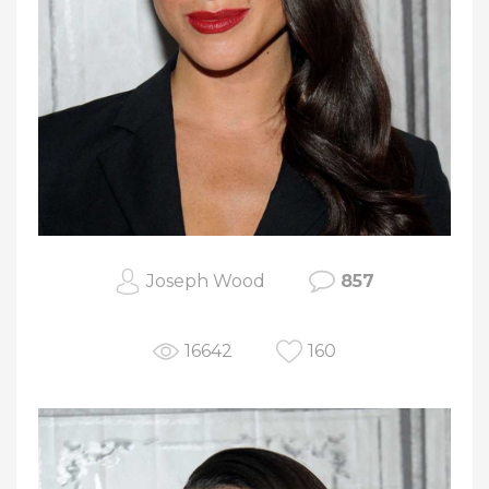
Joseph Wood
857
16642
160