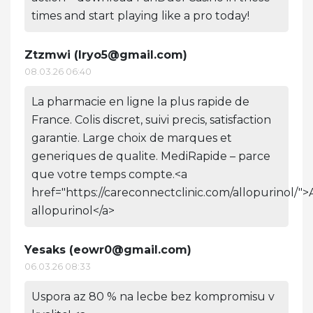
times and start playing like a pro today!
Ztzmwi (
lryo5@gmail.com
)
08.03.26 06:40
La pharmacie en ligne la plus rapide de
France. Colis discret, suivi precis, satisfaction
garantie. Large choix de marques et
generiques de qualite. MediRapide – parce
que votre temps compte.<a
href="https://careconnectclinic.com/allopurinol/"
allopurinol</a>
Yesaks (
eowr0@gmail.com
)
06.03.26 08:33
Uspora az 80 % na lecbe bez kompromisu v