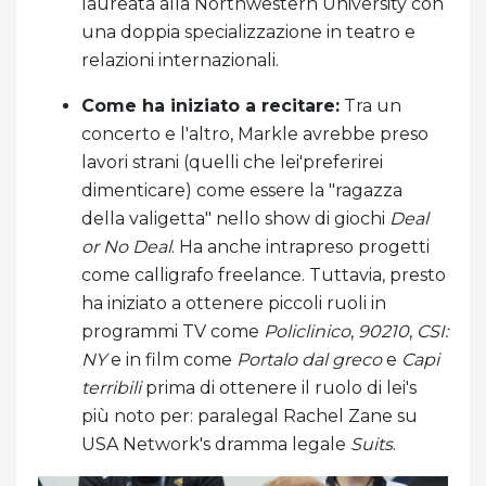
laureata alla Northwestern University con
una doppia specializzazione in teatro e
relazioni internazionali.
Come ha iniziato a recitare:
Tra un
concerto e l'altro, Markle avrebbe preso
lavori strani (quelli che lei'preferirei
dimenticare) come essere la "ragazza
della valigetta" nello show di giochi
Deal
or No Deal
. Ha anche intrapreso progetti
come calligrafo freelance. Tuttavia, presto
ha iniziato a ottenere piccoli ruoli in
programmi TV come
Policlinico
,
90210
,
CSI:
NY
e in film come
Portalo dal greco
e
Capi
terribili
prima di ottenere il ruolo di lei's
più noto per: paralegal Rachel Zane su
USA Network's dramma legale
Suits
.