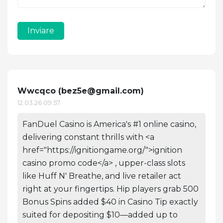
Inviare
Wwcqco (
bez5e@gmail.com
)
12.03.26 09:57
FanDuel Casino is America's #1 online casino,
delivering constant thrills with <a
href="https://ignitiongame.org/">ignition
casino promo code</a> , upper-class slots
like Huff N' Breathe, and live retailer act
right at your fingertips. Hip players grab 500
Bonus Spins added $40 in Casino Tip exactly
suited for depositing $10—added up to