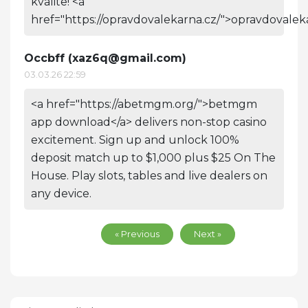
kvalite! <a
href="https://opravdovalekarna.cz/">opravdovalek
Occbff (
xaz6q@gmail.com
)
03.03.26 22:59
<a href="https://abetmgm.org/">betmgm
app download</a> delivers non-stop casino
excitement. Sign up and unlock 100%
deposit match up to $1,000 plus $25 On The
House. Play slots, tables and live dealers on
any device.
« Previous
Next »