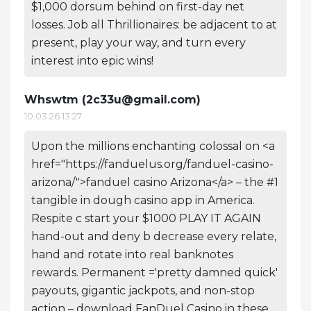
$1,000 dorsum behind on first-day net
losses. Job all Thrillionaires: be adjacent to at
present, play your way, and turn every
interest into epic wins!
Whswtm (
2c33u@gmail.com
)
10.03.26 13:27
Upon the millions enchanting colossal on <a
href="https://fanduelus.org/fanduel-casino-
arizona/">fanduel casino Arizona</a> – the #1
tangible in dough casino app in America.
Respite c start your $1000 PLAY IT AGAIN
hand-out and deny b decrease every relate,
hand and rotate into real banknotes
rewards. Permanent ='pretty damned quick'
payouts, gigantic jackpots, and non-stop
action – download FanDuel Casino in these