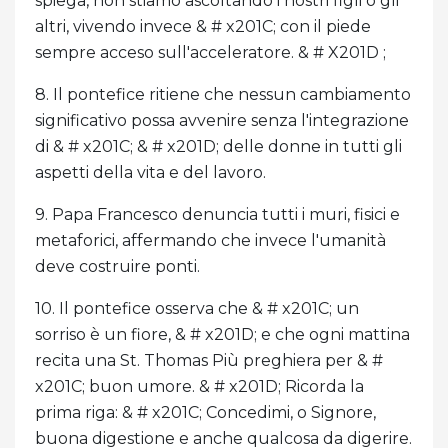
spiega, non stiamo ascoltando i nostri figli o gli
altri, vivendo invece & # x201C; con il piede
sempre acceso sull'acceleratore. & # X201D ;
8. Il pontefice ritiene che nessun cambiamento
significativo possa avvenire senza l'integrazione
di & # x201C; & # x201D; delle donne in tutti gli
aspetti della vita e del lavoro.
9. Papa Francesco denuncia tutti i muri, fisici e
metaforici, affermando che invece l'umanità
deve costruire ponti.
10. Il pontefice osserva che & # x201C; un
sorriso è un fiore, & # x201D; e che ogni mattina
recita una St. Thomas Più preghiera per & #
x201C; buon umore. & # x201D; Ricorda la
prima riga: & # x201C; Concedimi, o Signore,
buona digestione e anche qualcosa da digerire.