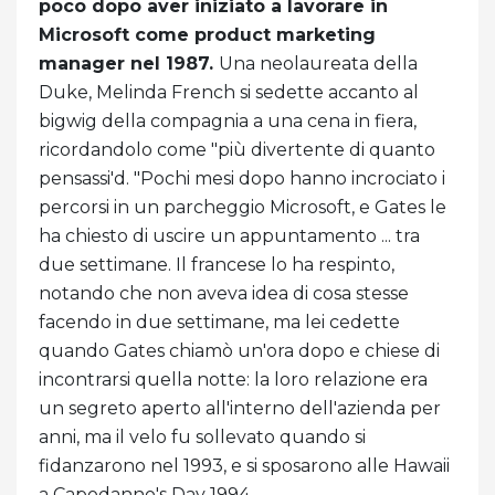
poco dopo aver iniziato a lavorare in
Microsoft come product marketing
manager nel 1987.
Una neolaureata della
Duke, Melinda French si sedette accanto al
bigwig della compagnia a una cena in fiera,
ricordandolo come "più divertente di quanto
pensassi'd. "Pochi mesi dopo hanno incrociato i
percorsi in un parcheggio Microsoft, e Gates le
ha chiesto di uscire un appuntamento ... tra
due settimane. Il francese lo ha respinto,
notando che non aveva idea di cosa stesse
facendo in due settimane, ma lei cedette
quando Gates chiamò un'ora dopo e chiese di
incontrarsi quella notte: la loro relazione era
un segreto aperto all'interno dell'azienda per
anni, ma il velo fu sollevato quando si
fidanzarono nel 1993, e si sposarono alle Hawaii
a Capodanno's Day 1994.