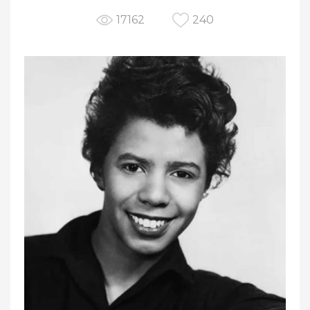
17162
240