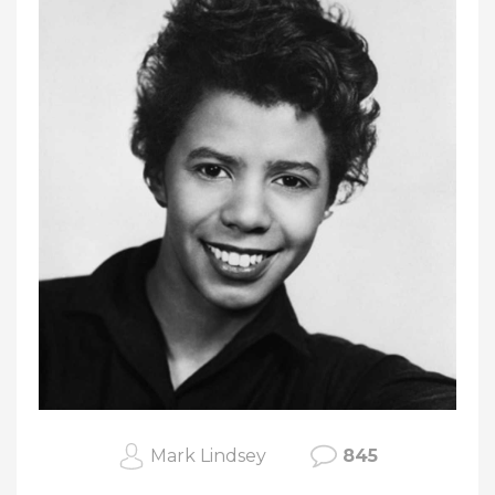
Mark Lindsey
845