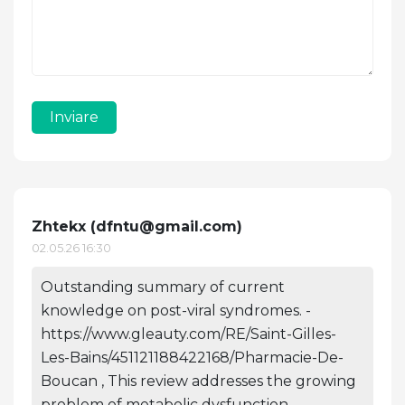
Inviare
Zhtekx (
dfntu@gmail.com
)
02.05.26 16:30
Outstanding summary of current
knowledge on post-viral syndromes. -
https://www.gleauty.com/RE/Saint-Gilles-
Les-Bains/451121188422168/Pharmacie-De-
Boucan , This review addresses the growing
problem of metabolic dysfunction-