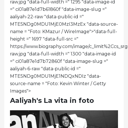
raw.jpg "data-full-width =" 1295 "data-image-id
=" ci01a87e1d7b61860f "data-image-slug ="
aaliyah-22-raw "data-public-id ="
MTE5NDg0MDU1MjE0MzI3MzEx "data-source-
name = "Foto: KMazur / WireImage">
"data-full-
height =" 1697 "data-full-src ="
https://www.biography.com/.image/c_limit%2C
raw.jpg "data-full-width =" 1300 "data-image-id
=" ci01a87e1d7b72860f "data-image-slug ="
aaliyah-6-raw "data-public-id ="
MTE5NDg0MDU1MjE1NDQxNDIz "data-
source-name = "Foto: Kevin Winter / Getty
Images">
Aaliyah's La vita in foto