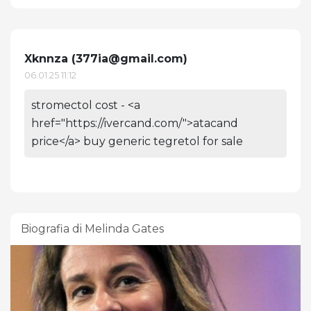
Xknnza (
377ia@gmail.com
)
06.01.25 11:12
stromectol cost - <a
href="https://ivercand.com/">atacand
price</a> buy generic tegretol for sale
Biografia di Melinda Gates