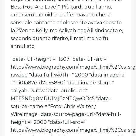
Best (You Are Love)". Più tardi, quell'anno,
emersero tabloid che affermavano che la
sensuale cantante adolescente aveva sposato
la 27enne Kelly, ma Aaliyah negò il sindacato e,
secondo quanto riferito, il matrimonio fu
annullato.
"data-full-height =" 1507 "data-full-src ="
https://www.biography.com/.image/c_limit%2C
raw.jpg "data-full-width =" 2000 "data-image-id
=" ci01a87e1d7b55860f "data-image-slug ="
aaliyah-13-raw "data-public-id ="
MTE5NDg0MDU1MjEzNTQwODc5 "data-
source-name = "Foto: Chris Walter /
WireImage" data-source-page-url>
"data-full-
height =" 2000 "data-full-src ="
https://www.biography.com/.image/c_limit%2C