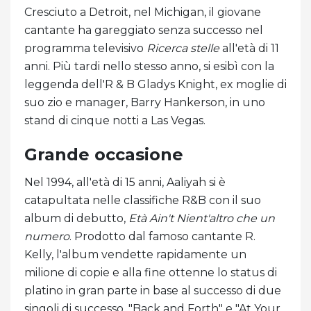
Cresciuto a Detroit, nel Michigan, il giovane
cantante ha gareggiato senza successo nel
programma televisivo
Ricerca stelle
all'età di 11
anni. Più tardi nello stesso anno, si esibì con la
leggenda dell'R & B Gladys Knight, ex moglie di
suo zio e manager, Barry Hankerson, in uno
stand di cinque notti a Las Vegas.
Grande occasione
Nel 1994, all'età di 15 anni, Aaliyah si è
catapultata nelle classifiche R&B con il suo
album di debutto,
Età Ain't Nient'altro che un
numero
. Prodotto dal famoso cantante R.
Kelly, l'album vendette rapidamente un
milione di copie e alla fine ottenne lo status di
platino in gran parte in base al successo di due
singoli di successo, "Back and Forth" e "At Your