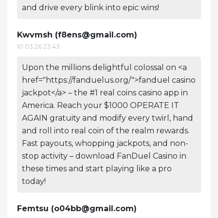
and drive every blink into epic wins!
Kwvmsh (
f8ens@gmail.com
)
10.03.26 23:43
Upon the millions delightful colossal on <a
href="https://fanduelus.org/">fanduel casino
jackpot</a> – the #1 real coins casino app in
America. Reach your $1000 OPERATE IT
AGAIN gratuity and modify every twirl, hand
and roll into real coin of the realm rewards.
Fast payouts, whopping jackpots, and non-
stop activity – download FanDuel Casino in
these times and start playing like a pro
today!
Femtsu (
o04bb@gmail.com
)