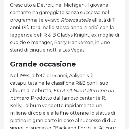
Cresciuto a Detroit, nel Michigan, il giovane
cantante ha gareggiato senza successo nel
programma televisivo
Ricerca stelle
all'età di 11
anni. Più tardi nello stesso anno, si esibì con la
leggenda dell'R & B Gladys Knight, ex moglie di
suo zio e manager, Barry Hankerson, in uno
stand di cinque notti a Las Vegas.
Grande occasione
Nel 1994, all'età di 15 anni, Aaliyah si è
catapultata nelle classifiche R&B con il suo
album di debutto,
Età Ain't Nient'altro che un
numero
. Prodotto dal famoso cantante R.
Kelly, l'album vendette rapidamente un
milione di copie e alla fine ottenne lo status di
platino in gran parte in base al successo di due
singoli di successo, "Back and Forth" e "At Your