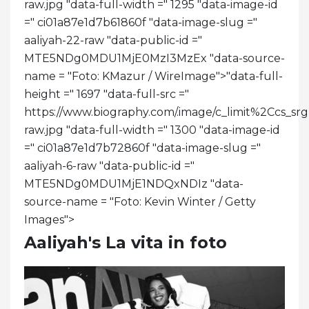
raw.jpg "data-full-width =" 1295 "data-image-id
=" ci01a87e1d7b61860f "data-image-slug ="
aaliyah-22-raw "data-public-id ="
MTE5NDg0MDU1MjE0MzI3MzEx "data-source-
name = "Foto: KMazur / WireImage">
"data-full-
height =" 1697 "data-full-src ="
https://www.biography.com/.image/c_limit%2C
raw.jpg "data-full-width =" 1300 "data-image-id
=" ci01a87e1d7b72860f "data-image-slug ="
aaliyah-6-raw "data-public-id ="
MTE5NDg0MDU1MjE1NDQxNDIz "data-
source-name = "Foto: Kevin Winter / Getty
Images">
Aaliyah's La vita in foto