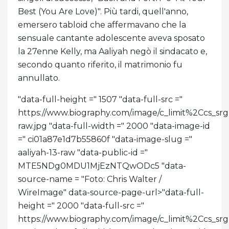
Best (You Are Love)". Più tardi, quell'anno,
emersero tabloid che affermavano che la
sensuale cantante adolescente aveva sposato
la 27enne Kelly, ma Aaliyah negò il sindacato e,
secondo quanto riferito, il matrimonio fu
annullato.
"data-full-height =" 1507 "data-full-src ="
https://www.biography.com/.image/c_limit%2C
raw.jpg "data-full-width =" 2000 "data-image-id
=" ci01a87e1d7b55860f "data-image-slug ="
aaliyah-13-raw "data-public-id ="
MTE5NDg0MDU1MjEzNTQwODc5 "data-
source-name = "Foto: Chris Walter /
WireImage" data-source-page-url>
"data-full-
height =" 2000 "data-full-src ="
https://www.biography.com/.image/c_limit%2C