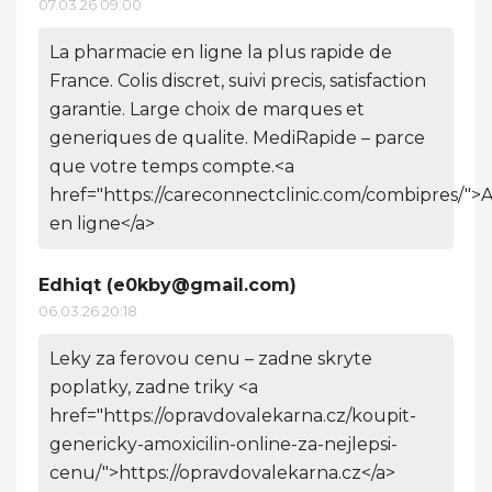
07.03.26 09:00
La pharmacie en ligne la plus rapide de
France. Colis discret, suivi precis, satisfaction
garantie. Large choix de marques et
generiques de qualite. MediRapide – parce
que votre temps compte.<a
href="https://careconnectclinic.com/combipres/">
en ligne</a>
Edhiqt (
e0kby@gmail.com
)
06.03.26 20:18
Leky za ferovou cenu – zadne skryte
poplatky, zadne triky <a
href="https://opravdovalekarna.cz/koupit-
genericky-amoxicilin-online-za-nejlepsi-
cenu/">https://opravdovalekarna.cz</a>