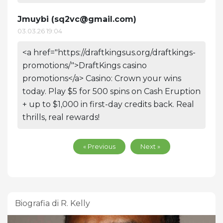
Jmuybi (
sq2vc@gmail.com
)
03.03.26 19:04
<a href="https://draftkingsus.org/draftkings-
promotions/">DraftKings casino
promotions</a> Casino: Crown your wins
today. Play $5 for 500 spins on Cash Eruption
+ up to $1,000 in first-day credits back. Real
thrills, real rewards!
« Previous
Next »
Biografia di R. Kelly