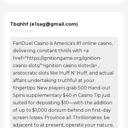
Tbqhhf (
e1sag@gmail.com
)
11.03.26 23:10
FanDuel Casino is America's #1 online casino,
delivering constant thrills with <a
href="https://ignitiongame.org/ignition-
casino-slots/">ignition casino slots</a> ,
aristocratic slots like Huff N' Huff, and actual
affairs undertaking truthful at your
fingertips. New players grab 500 Hand-out
Spins supplementary $40 in Casino Tip just
suited for depositing $10—with the addition
of up to $1,000 dorsum behind on first-day
screen losses. Province all Thrillionaires: be
adjacent to at present, operate your nature,