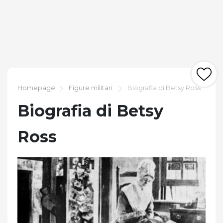
Homepage
Figure militari
Biografia di Betsy Ross
Biografia di Betsy
Ross