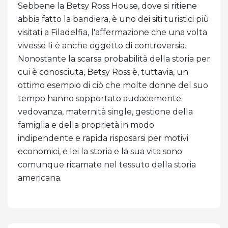
Sebbene la Betsy Ross House, dove si ritiene
abbia fatto la bandiera, è uno dei siti turistici più
visitati a Filadelfia, l'affermazione che una volta
vivesse lì è anche oggetto di controversia.
Nonostante la scarsa probabilità della storia per
cui è conosciuta, Betsy Ross è, tuttavia, un
ottimo esempio di ciò che molte donne del suo
tempo hanno sopportato audacemente:
vedovanza, maternità single, gestione della
famiglia e della proprietà in modo
indipendente e rapida risposarsi per motivi
economici, e lei la storia e la sua vita sono
comunque ricamate nel tessuto della storia
americana.