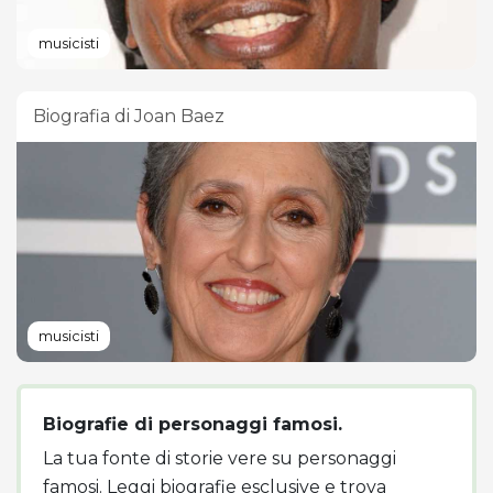
musicisti
Biografia di Joan Baez
musicisti
Biografie di personaggi famosi.
La tua fonte di storie vere su personaggi
famosi. Leggi biografie esclusive e trova