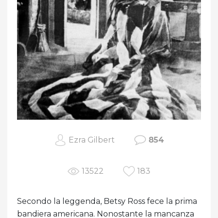
Ezra Gilbert
854
13522
183
Secondo la leggenda, Betsy Ross fece la prima
bandiera americana. Nonostante la mancanza