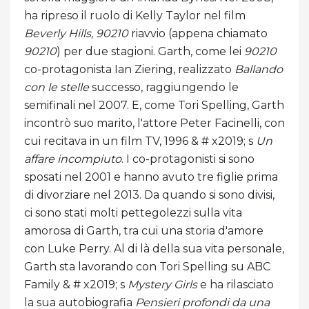
ha ripreso il ruolo di Kelly Taylor nel film
Beverly Hills, 90210
riavvio (appena chiamato
90210
) per due stagioni. Garth, come lei
90210
co-protagonista Ian Ziering, realizzato
Ballando
con le stelle
successo, raggiungendo le
semifinali nel 2007. E, come Tori Spelling, Garth
incontrò suo marito, l'attore Peter Facinelli, con
cui recitava in un film TV, 1996 & # x2019; s
Un
affare incompiuto
. I co-protagonisti si sono
sposati nel 2001 e hanno avuto tre figlie prima
di divorziare nel 2013. Da quando si sono divisi,
ci sono stati molti pettegolezzi sulla vita
amorosa di Garth, tra cui una storia d'amore
con Luke Perry. Al di là della sua vita personale,
Garth sta lavorando con Tori Spelling su ABC
Family & # x2019; s
Mystery Girls
e ha rilasciato
la sua autobiografia
Pensieri profondi da una