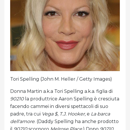
Tori Spelling (John M. Heller / Getty Images)
Donna Martin a.k.a Tori Spelling a.k.a. figlia di
90210
la produttrice Aaron Spelling è cresciuta
facendo cammei in diversi spettacoli di suo
padre, tra cui
Vega $
,
T.J. Hooker,
e
La barca
dell'amore
. (Daddy Spelling ha anche prodotto
il
90210
scorporo
Melrose Place
.) Dopo
90210
,