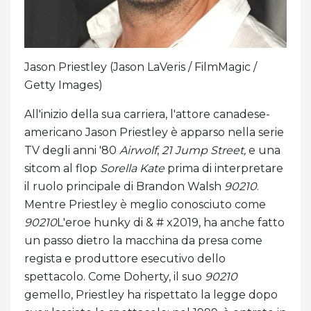
Jason Priestley (Jason LaVeris / FilmMagic /
Getty Images)
All'inizio della sua carriera, l'attore canadese-
americano Jason Priestley è apparso nella serie
TV degli anni '80
Airwolf
,
21 Jump Street,
e una
sitcom al flop
Sorella Kate
prima di interpretare
il ruolo principale di Brandon Walsh
90210
.
Mentre Priestley è meglio conosciuto come
90210
L'eroe hunky di & # x2019, ha anche fatto
un passo dietro la macchina da presa come
regista e produttore esecutivo dello
spettacolo. Come Doherty, il suo
90210
gemello, Priestley ha rispettato la legge dopo