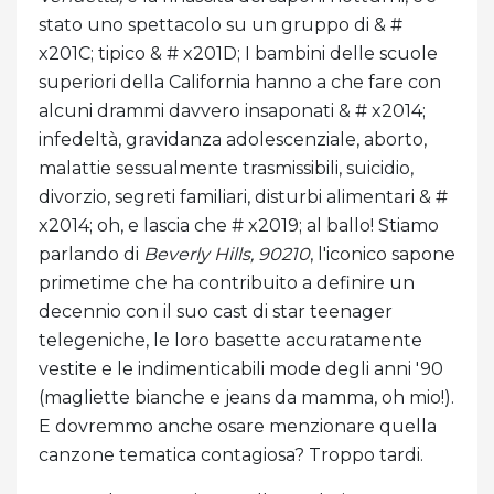
stato uno spettacolo su un gruppo di & #
x201C; tipico & # x201D; I bambini delle scuole
superiori della California hanno a che fare con
alcuni drammi davvero insaponati & # x2014;
infedeltà, gravidanza adolescenziale, aborto,
malattie sessualmente trasmissibili, suicidio,
divorzio, segreti familiari, disturbi alimentari & #
x2014; oh, e lascia che # x2019; al ballo! Stiamo
parlando di
Beverly Hills, 90210
, l'iconico sapone
primetime che ha contribuito a definire un
decennio con il suo cast di star teenager
telegeniche, le loro basette accuratamente
vestite e le indimenticabili mode degli anni '90
(magliette bianche e jeans da mamma, oh mio!).
E dovremmo anche osare menzionare quella
canzone tematica contagiosa? Troppo tardi.