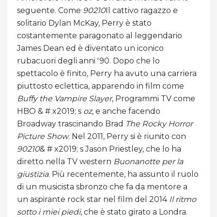
seguente. Come
90210
Il cattivo ragazzo e
solitario Dylan McKay, Perry è stato
costantemente paragonato al leggendario
James Dean ed è diventato un iconico
rubacuori degli anni '90. Dopo che lo
spettacolo è finito, Perry ha avuto una carriera
piuttosto eclettica, apparendo in film come
Buffy the Vampire Slayer
, Programmi TV come
HBO & # x2019; s
oz
, e anche facendo
Broadway trascinando Brad
The Rocky Horror
Picture Show
. Nel 2011, Perry si è riunito con
90210
& # x2019; s Jason Priestley, che lo ha
diretto nella TV western
Buonanotte per la
giustizia
. Più recentemente, ha assunto il ruolo
di un musicista sbronzo che fa da mentore a
un aspirante rock star nel film del 2014
Il ritmo
sotto i miei piedi
, che è stato girato a Londra.