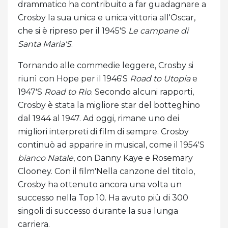
drammatico ha contribuito a far guadagnare a
Crosby la sua unica e unica vittoria all'Oscar,
che si è ripreso per il 1945'S
Le campane di
Santa Maria'S
.
Tornando alle commedie leggere, Crosby si
riunì con Hope per il 1946'S
Road to Utopia
e
1947'S
Road to Rio
. Secondo alcuni rapporti,
Crosby è stata la migliore star del botteghino
dal 1944 al 1947. Ad oggi, rimane uno dei
migliori interpreti di film di sempre. Crosby
continuò ad apparire in musical, come il 1954'S
bianco Natale
, con Danny Kaye e Rosemary
Clooney. Con il film'Nella canzone del titolo,
Crosby ha ottenuto ancora una volta un
successo nella Top 10. Ha avuto più di 300
singoli di successo durante la sua lunga
carriera.