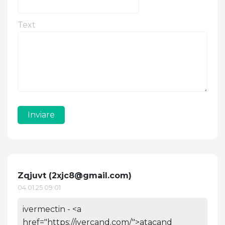
Text
Inviare
Zqjuvt (
2xjc8@gmail.com
)
04.01.25 09:01
ivermectin - <a
href="https://ivercand.com/">atacand