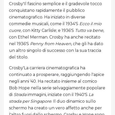
Crosby'Il fascino semplice e il gradevole tocco
conquistano rapidamente il pubblico
cinematografico. Ha iniziato in diverse
commedie musicali, come il 1934'S
Ecco il mio
cuore
,
con Kitty Carlisle; e 1936'S
Tutto va bene
,
con Ethel Merman. Crosby ha anche recitato
nel 1936'S
Penny from Heaven
, che gli ha dato
un altro singolo di successo con la sua traccia
del titolo.
Crosby'La carriera cinematografica ha
continuato a prosperare, raggiungendo l'apice
negli anni '40. Ha recitato insieme al comico
Bob Hope nella serie selvaggiamente popolare
di
Strada
immagini, iniziate con il 1940'S
La
strada per Singapore
. Il duo dinamico sullo
schermo ha creato un vero affetto anche per
l'altro fuori dallo schermo. Crosby e Hope sono