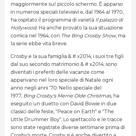
maggiormente sul piccolo schermo. È apparso
in numerosi speciali televisivi e, dal 1964 al 1970,
ha ospitato il programma di varietà
Il palazzo di
Hollywood
. Ha anche provato la sua situazione
comica nel 1964, con
The Bing Crosby Show
, ma
la serie ebbe vita breve.
Crosby e la sua famiglia & # x2014; i suoi tre figli
dal suo secondo matrimonio & # x2014; sono
diventati i preferiti delle vacanze come
apparivano nel loro speciale di Natale ogni
anno negli anni '70. Nello speciale del
1977,
Bing Crosby's Merrie Olde Christmas,
ha
eseguito un duetto con David Bowie in due
classici delle feste, "Peace on Earth" e "The
Little Drummer Boy". Lo spettacolo e le tracce
sono state registrate diverse settimane prima di
Crosby's morte. Crosby si è anche divertito a