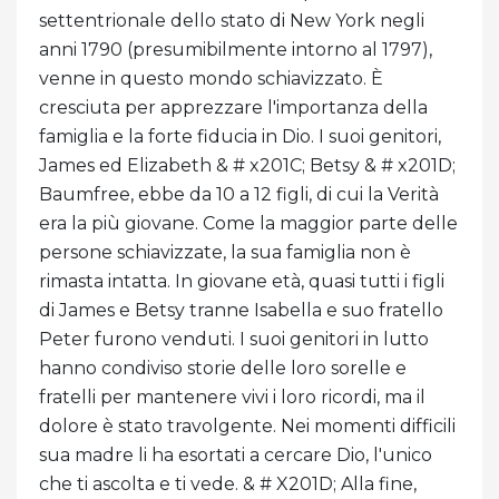
settentrionale dello stato di New York negli
anni 1790 (presumibilmente intorno al 1797),
venne in questo mondo schiavizzato. È
cresciuta per apprezzare l'importanza della
famiglia e la forte fiducia in Dio. I suoi genitori,
James ed Elizabeth & # x201C; Betsy & # x201D;
Baumfree, ebbe da 10 a 12 figli, di cui la Verità
era la più giovane. Come la maggior parte delle
persone schiavizzate, la sua famiglia non è
rimasta intatta. In giovane età, quasi tutti i figli
di James e Betsy tranne Isabella e suo fratello
Peter furono venduti. I suoi genitori in lutto
hanno condiviso storie delle loro sorelle e
fratelli per mantenere vivi i loro ricordi, ma il
dolore è stato travolgente. Nei momenti difficili
sua madre li ha esortati a cercare Dio, l'unico
che ti ascolta e ti vede. & # X201D; Alla fine,