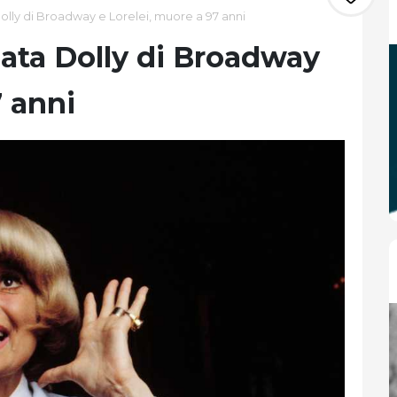
olly di Broadway e Lorelei, muore a 97 anni
mata Dolly di Broadway
7 anni