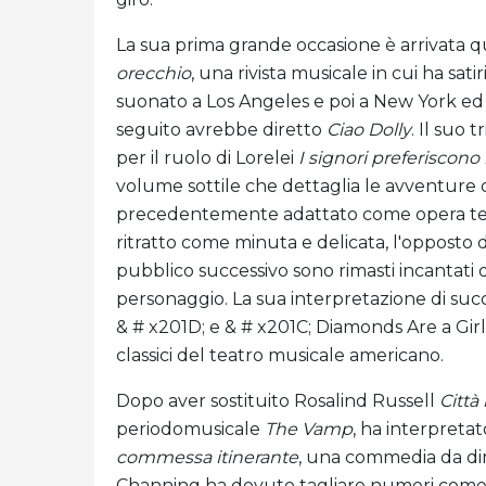
La sua prima grande occasione è arrivata 
orecchio
, una rivista musicale in cui ha sati
suonato a Los Angeles e poi a New York ed
seguito avrebbe diretto
Ciao Dolly
. Il suo 
per il ruolo di Lorelei
I signori preferiscono
volume sottile che dettaglia le avventure de
precedentemente adattato come opera teatr
ritratto come minuta e delicata, l'opposto d
pubblico successivo sono rimasti incantati 
personaggio. La sua interpretazione di succ
& # x201D; e & # x201C; Diamonds Are a Girl
classici del teatro musicale americano.
Dopo aver sostituito Rosalind Russell
Città
periodomusicale
The Vamp
, ha interpreta
commessa itinerante
, una commedia da di
Channing ha dovuto tagliare numeri come 