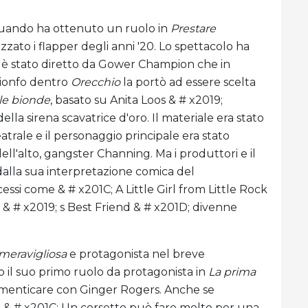
quando ha ottenuto un ruolo in
Prestare
rizzato i flapper degli anni '20. Lo spettacolo ha
 è stato diretto da Gower Champion che in
trionfo dentro
Orecchio
la portò ad essere scelta
 le bionde
, basato su Anita Loos & # x2019;
lla sirena scavatrice d'oro. Il materiale era stato
ale e il personaggio principale era stato
ell'alto, gangster Channing. Ma i produttori e il
dalla sua interpretazione comica del
essi come & # x201C; A Little Girl from Little Rock
 & # x2019; s Best Friend & # x201D; divenne
 meravigliosa
e protagonista nel breve
to il suo primo ruolo da protagonista in
La prima
menticare con Ginger Rogers. Anche se
& # x201C; Un corsetto può fare molto per una