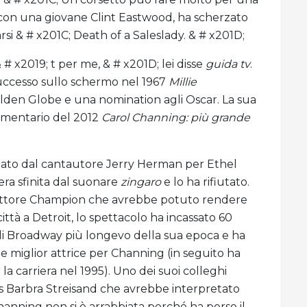
con una giovane Clint Eastwood, ha scherzato
rsi & # x201C; Death of a Saleslady. & # x201D;
 # x2019; t per me, & # x201D; lei disse
guida tv
.
ccesso sullo schermo nel 1967
Millie
lden Globe e una nomination agli Oscar. La sua
cumentario del 2012
Carol Channing: più grande
tato dal cantautore Jerry Herman per Ethel
ra sfinita dal suonare
zingaro
e lo ha rifiutato.
rettore Champion che avrebbe potuto rendere
ittà a Detroit, lo spettacolo ha incassato 60
lo di Broadway più longevo della sua epoca e ha
e miglior attrice per Channing (in seguito ha
a carriera nel 1995). Uno dei suoi colleghi
 s Barbra Streisand che avrebbe interpretato
hanning non si è arrabbiata perché ha perso il