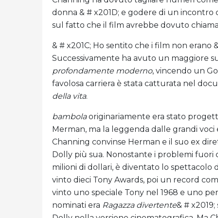
donna & # x201D; e godere di un incontro 
sul fatto che il film avrebbe dovuto chiama
& # x201C; Ho sentito che i film non erano &
Successivamente ha avuto un maggiore su
profondamente moderno
, vincendo un Go
favolosa carriera è stata catturata nel do
della vita
.
bambola
originariamente era stato proget
Merman, ma la leggenda dalle grandi voci e
Channing convinse Herman e il suo ex di
Dolly più sua. Nonostante i problemi fuori c
milioni di dollari, è diventato lo spettaco
vinto dieci Tony Awards, poi un record com
vinto uno speciale Tony nel 1968 e uno per l
nominati era
Ragazza divertente
& # x2019;
Dolly nella versione cinematografica. Ma C