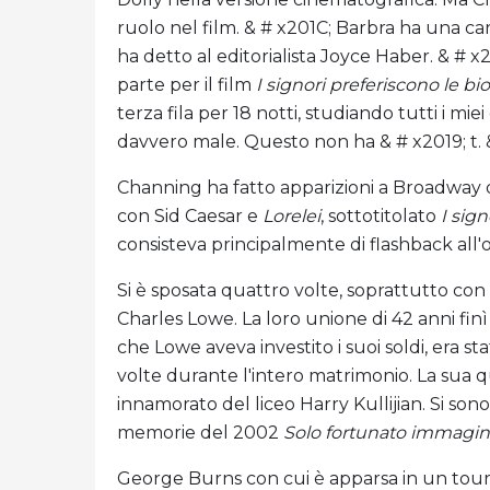
ruolo nel film. & # x201C; Barbra ha una c
ha detto al editorialista Joyce Haber. & #
parte per il film
I signori preferiscono le b
terza fila per 18 notti, studiando tutti i miei
davvero male. Questo non ha & # x2019; t. 
Channing ha fatto apparizioni a Broadway
con Sid Caesar e
Lorelei
, sottotitolato
I sig
consisteva principalmente di flashback all'
Si è sposata quattro volte, soprattutto con
Charles Lowe. La loro unione di 42 anni f
che Lowe aveva investito i suoi soldi, era st
volte durante l'intero matrimonio. La sua qu
innamorato del liceo Harry Kullijian. Si son
memorie del 2002
Solo fortunato immagi
George Burns con cui è apparsa in un tour