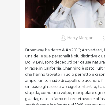
Harry Morgan
Broadway ha detto & # x201C; Arrivederci, D
una delle sue personalità più distintive qu
Dolly Levi, sono deceduti per cause natural
Mirage, in California. Channing è stato l'ul
che hanno trovato il ruolo perfetto e ci sono 
ampio, un tornado di capelli di zucchero fi
un basso ghiaioso a un cigolio infantile, h
stupida, come una volpe, manipolare ogni 
guadagnato la fama di Lorelei avara e affa
preferiscono le bionde
nel 1949, ma assuns