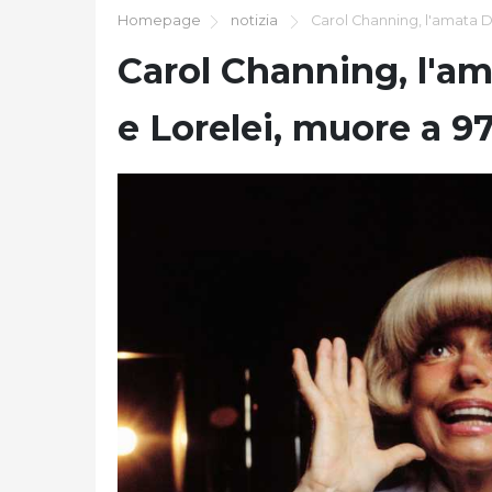
Homepage
notizia
Carol Channing, l'amata D
Carol Channing, l'a
e Lorelei, muore a 9