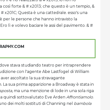
 così forte & # x2013; che questo è un tempio, &
& # x201C; Questa è una cattedrale. esso's una
 per le persone che hanno intravisto la
Ero lì e volevo baciare le assi del pavimento. & #
GRAPHY.COM
 dove stava studiando teatro per intraprendere
dizione con l'agente Abe Lastfogel di William
 aver ascoltato la sua stravagante
h. La sua prima apparizione a Broadway è stata in
isposta
, ma una menzione di lode in una sola riga
Ha quindi sottovalutato Eve Arden
Affrontiamolo
.
 uno dei molti sostituti di Channing nel
bambola