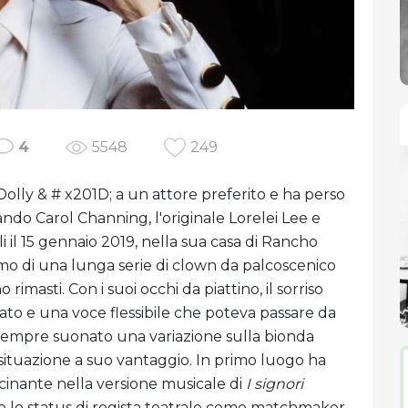
4
5548
249
olly & # x201D; a un attore preferito e ha perso
ando Carol Channing, l'originale Lorelei Lee e
i il 15 gennaio 2019, nella sua casa di Rancho
timo di una lunga serie di clown da palcoscenico
rimasti. Con i suoi occhi da piattino, il sorriso
lato e una voce flessibile che poteva passare da
a sempre suonato una variazione sulla bionda
situazione a suo vantaggio. In primo luogo ha
scinante nella versione musicale di
I signori
e lo status di regista teatrale come matchmaker