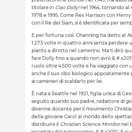
titolare in
Ciao Dolly!
nel 1964, tornando al 
1978 e 1995. Come Rex Harrison con Henry 
con il Re del Siam, si è identificata per semp
E per fortuna così. Channing ha detto al
N
1.273 volte in quattro anni senza perdere u
pianto a dirotto nel camerino. Ma ti dirò q
fare Dolly fino a quando non avrò & # x2019;
ruolo oltre 4.500 volte e ha viaggiato con u
anche il suo cibo biologico appositamente 
ai camerieri di scaldarlo per lei.
È nata a Seattle nel 1921, figlia unica di Ge
seguito quando suo padre, redattore di gior
divenne docente per il movimento Christian
della giovane Carol al mondo dello spettac
distribuire il
Christian Science Monitor
nel b
incantata dal palcoscenico. & # x201C; E io e