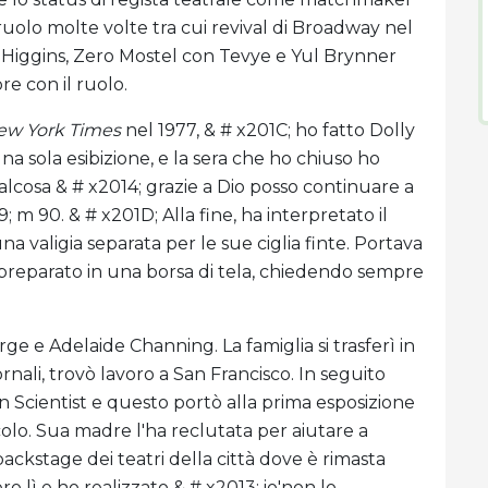
ruolo molte volte tra cui revival di Broadway nel
Higgins, Zero Mostel con Tevye e Yul Brynner
re con il ruolo.
ew York Times
nel 1977, & # x201C; ho fatto Dolly
na sola esibizione, e la sera che ho chiuso ho
ualcosa & # x2014; grazie a Dio posso continuare a
 m 90. & # x201D; Alla fine, ha interpretato il
na valigia separata per le sue ciglia finte. Portava
preparato in una borsa di tela, chiedendo sempre
orge e Adelaide Channing. La famiglia si trasferì in
nali, trovò lavoro a San Francisco. In seguito
 Scientist e questo portò alla prima esposizione
olo. Sua madre l'ha reclutata per aiutare a
ackstage dei teatri della città dove è rimasta
ro lì e ho realizzato & # x2013; io'non lo