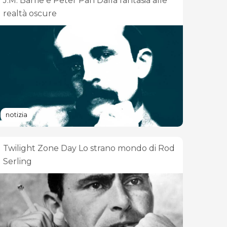
J.M. Barrie e Peter Pan Dalla fantasia alle
realtà oscure
notizia
Twilight Zone Day Lo strano mondo di Rod
Serling