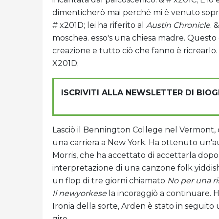
dimenticherò mai perché mi è venuto sopra
# x201D; lei ha riferito al
Austin Chronicle
. 
moschea. esso's una chiesa madre. Questo è
creazione e tutto ciò che fanno è ricrearlo. 
X201D;
ISCRIVITI ALLA NEWSLETTER DI BIO
Lasciò il Bennington College nel Vermont,
una carriera a New York. Ha ottenuto un'au
Morris, che ha accettato di accettarla dopo
interpretazione di una canzone folk yiddis
un flop di tre giorni chiamato
No per una r
Il newyorkese
la incoraggiò a continuare. 
Ironia della sorte, Arden è stato in seguito
giro.