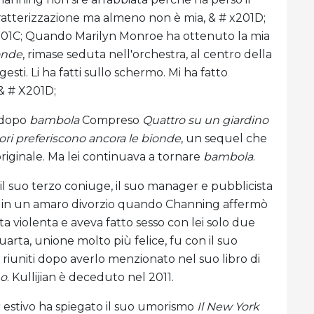
aratterizzazione ma almeno non è mia, & # x201D;
 x201C; Quando Marilyn Monroe ha ottenuto la mia
ionde
, rimase seduta nell'orchestra, al centro della
 gesti. Li ha fatti sullo schermo. Mi ha fatto
& # X201D;
 dopo
bambola
Compreso
Quattro su un giardino
nori preferiscono ancora le bionde
, un sequel che
originale. Ma lei continuava a tornare
bambola
.
 il suo terzo coniuge, il suo manager e pubblicista
inì in un amaro divorzio quando Channing affermò
ata violenta e aveva fatto sesso con lei solo due
arta, unione molto più felice, fu con il suo
o riuniti dopo averlo menzionato nel suo libro di
no
. Kullijian è deceduto nel 2011.
 estivo ha spiegato il suo umorismo
Il New York