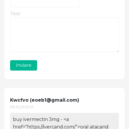
Text
Inviare
Kwcfvo (
eoeb1@gmail.com
)
09.01.25 20:11
buy ivermectin 3mg - <a
href="https://ivercand.com/">oral atacand