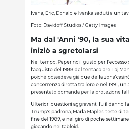
Ivana, Eric, Donald e Ivanka seduti a un ta
Foto: Davidoff Studios / Getty Images
Ma dal 'Anni '90, la sua vi
iniziò a sgretolarsi
Nel tempo, Paperino'il gusto per l'eccesso
l'acquisto del 1988 del tentacolare Taj Mah
poiché possedeva già due della zona'casinò
concorrenza diretta tra loro e nel 1991, u
presentato domanda per la protezione falli
Ulteriori questioni aggravanti fu il danno f
Trump's padrona, Marla Maples, teste di t
fine del 1989, e nel giro di poche settiman
giocando nel tabloid.