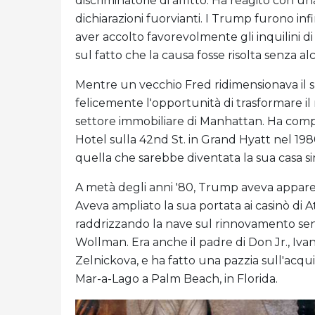
discriminatorie di affitto. Ha reagito con 
dichiarazioni fuorvianti. I Trump furono in
aver accolto favorevolmente gli inquilini 
sul fatto che la causa fosse risolta senza alc
Mentre un vecchio Fred ridimensionava il 
felicemente l'opportunità di trasformare il
settore immobiliare di Manhattan. Ha com
Hotel sulla 42nd St. in Grand Hyatt nel 198
quella che sarebbe diventata la sua casa 
A metà degli anni '80, Trump aveva apparen
Aveva ampliato la sua portata ai casinò di 
raddrizzando la nave sul rinnovamento senza
Wollman. Era anche il padre di Don Jr., Iva
Zelnickova, e ha fatto una pazzia sull'acqui
Mar-a-Lago a Palm Beach, in Florida.