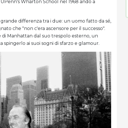
 in UPenn's Wharton School nel 1968 andò a
 grande differenza tra i due: un uomo fatto da sé,
nato che "non c'era ascensore per il successo".
e di Manhattan dal suo trespolo esterno, un
spingerlo ai suoi sogni di sfarzo e glamour.