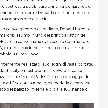
una contropiede che ha accusato il governo di
fine costretti a pubblicare annunci dichiarando di
di minoranza, eppure Donald continuò a insistere
una ammissione di illeciti.
suo coinvolgimento quotidiano, Donald ha colto
 marchio Trump in uno dei principali attori del
pletato la conversione del vecchio Commodore
0, e quell'anno iniziò anche la costruzione di
simbolo, Trump Tower.
temente realizzato i suoi sogni di vasta portata.
Atlantic City e mostrato un notevole impatto
 fine di Central Park's Pista di pattinaggio di
nka ed Eric con la moglie, ex modella ceca Ivana
sto del palazzo invernale di oltre 100 stanze di