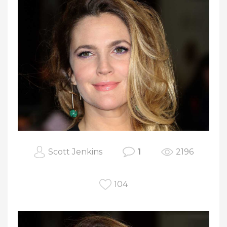
Scott Jenkins
1
2196
104