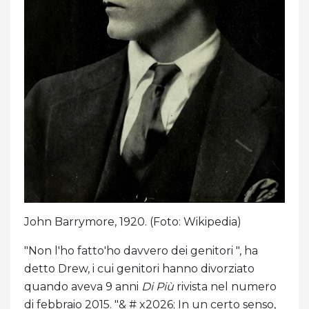
John Barrymore, 1920. (Foto: Wikipedia)
"Non l'ho fatto'ho davvero dei genitori ", ha
detto Drew, i cui genitori hanno divorziato
quando aveva 9 anni
Di Più
rivista nel numero
di febbraio 2015. "& # x2026; In un certo senso,