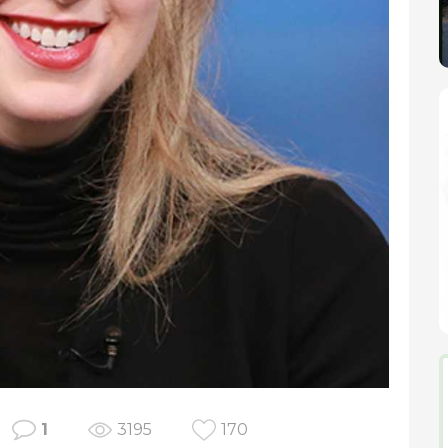
1
3195
170