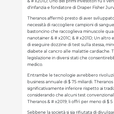
& # x201D; Uno dei primi investitori fu il v
d'infanzia e fondatore di Draper Fisher Jur
Theranos affermò presto di aver sviluppato 
necessità di raccogliere campioni di sangue 
bastoncino che raccoglieva minuscole quan
nanotainer & # x201C; & # x201D; Un altro 
di eseguire dozzine di test sulla stessa, mi
diabete al cancro alle malattie cardiache
legislazione in diversi stati che consentireb
medico.
Entrambe le tecnologie avrebbero rivoluzion
business annuale di $ 75 miliardi. Theranos
significativamente inferiore rispetto ai tradi
considerando che alcuni test convenzionali 
Theranos & # x2019; li offrì per meno di $ 5 e 
Sebbene la società si sia rifiutata di divulg