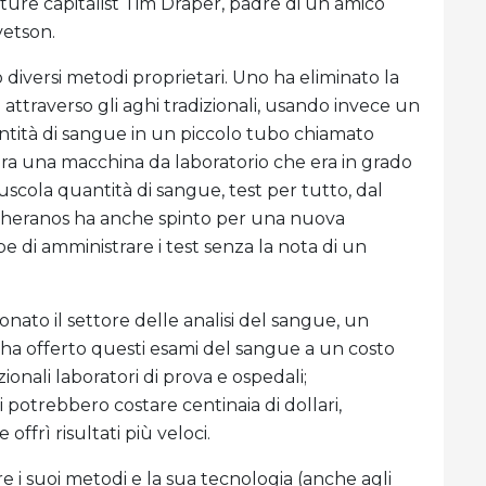
enture capitalist Tim Draper, padre di un amico
vetson.
diversi metodi proprietari. Uno ha eliminato la
attraverso gli aghi tradizionali, usando invece un
tità di sangue in un piccolo tubo chiamato
era una macchina da laboratorio che era in grado
nuscola quantità di sangue, test per tutto, dal
. Theranos ha anche spinto per una nuova
be di amministrare i test senza la nota di un
ato il settore delle analisi del sangue, un
 ha offerto questi esami del sangue a un costo
zionali laboratori di prova e ospedali;
potrebbero costare centinaia di dollari,
offrì risultati più veloci.
are i suoi metodi e la sua tecnologia (anche agli