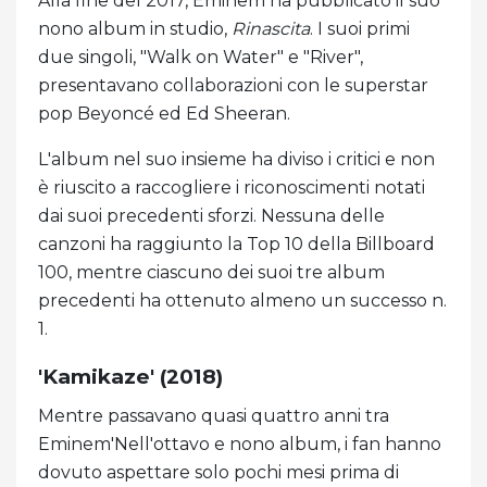
Alla fine del 2017, Eminem ha pubblicato il suo
nono album in studio,
Rinascita
. I suoi primi
due singoli, "Walk on Water" e "River",
presentavano collaborazioni con le superstar
pop Beyoncé ed Ed Sheeran.
L'album nel suo insieme ha diviso i critici e non
è riuscito a raccogliere i riconoscimenti notati
dai suoi precedenti sforzi. Nessuna delle
canzoni ha raggiunto la Top 10 della Billboard
100, mentre ciascuno dei suoi tre album
precedenti ha ottenuto almeno un successo n.
1.
'Kamikaze' (2018)
Mentre passavano quasi quattro anni tra
Eminem'Nell'ottavo e nono album, i fan hanno
dovuto aspettare solo pochi mesi prima di