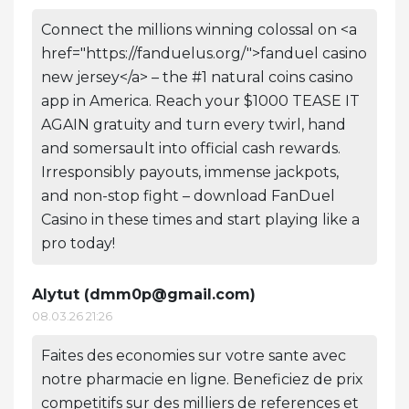
Connect the millions winning colossal on <a
href="https://fanduelus.org/">fanduel casino
new jersey</a> – the #1 natural coins casino
app in America. Reach your $1000 TEASE IT
AGAIN gratuity and turn every twirl, hand
and somersault into official cash rewards.
Irresponsibly payouts, immense jackpots,
and non-stop fight – download FanDuel
Casino in these times and start playing like a
pro today!
Alytut (
dmm0p@gmail.com
)
08.03.26 21:26
Faites des economies sur votre sante avec
notre pharmacie en ligne. Beneficiez de prix
competitifs sur des milliers de references et