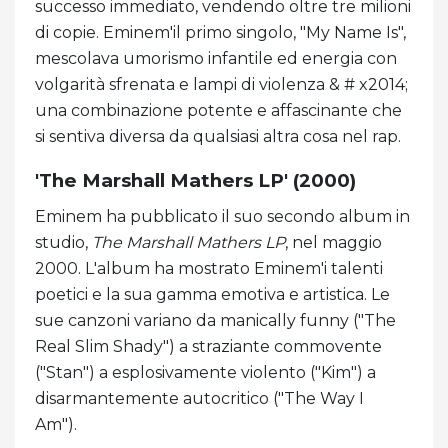
successo immediato, vendendo oltre tre milioni
di copie. Eminem'il primo singolo, "My Name Is",
mescolava umorismo infantile ed energia con
volgarità sfrenata e lampi di violenza & # x2014;
una combinazione potente e affascinante che
si sentiva diversa da qualsiasi altra cosa nel rap.
'The Marshall Mathers LP' (2000)
Eminem ha pubblicato il suo secondo album in
studio,
The Marshall Mathers LP
, nel maggio
2000. L'album ha mostrato Eminem'i talenti
poetici e la sua gamma emotiva e artistica. Le
sue canzoni variano da manically funny ("The
Real Slim Shady") a straziante commovente
("Stan") a esplosivamente violento ("Kim") a
disarmantemente autocritico ("The Way I
Am").