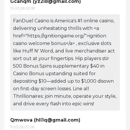
Gcanqm (
yz2i8@gmail.com
)
13.03.26 02:18
FanDuel Casino is America's #1 online casino,
delivering unhesitating thrills with <a
href="https://ignitiongame.org/">ignition
casino welcome bonus</a> , exclusive slots
like Huff N' Word, and live merchandiser act
sort out at your fingertips. Hip players stir
500 Bonus Spins supplementary $40 in
Casino Bonus upstanding suited for
depositing $10—added up to $1,000 disown
on first-day screen losses. Line all
Thrillionaires: join minute, operate your style,
and drive every flash into epic wins!
Qmwova (
hli1q@gmail.com
)
11.03.26 07:26