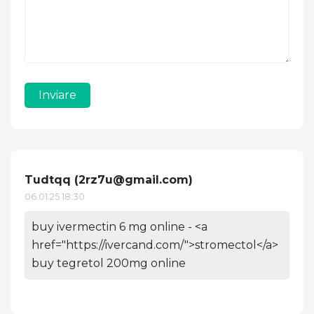
Inviare
Tudtqq (
2rz7u@gmail.com
)
06.01.25 18:30
buy ivermectin 6 mg online - <a
href="https://ivercand.com/">stromectol</a>
buy tegretol 200mg online