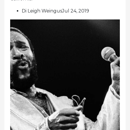
Di Leigh WeingusJul 24, 2019