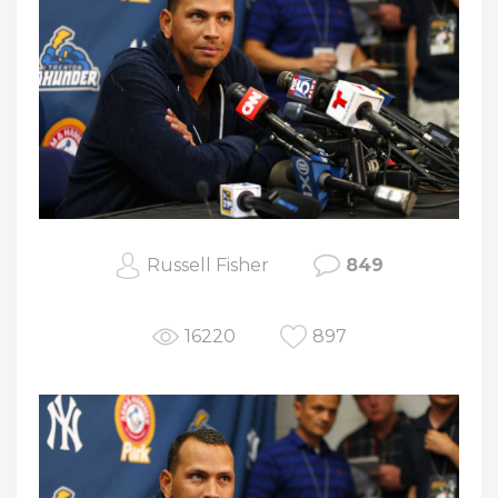
Russell Fisher
849
16220
897