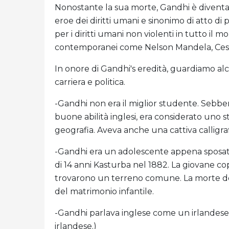
Nonostante la sua morte, Gandhi è divent
eroe dei diritti umani e sinonimo di atto di
per i diritti umani non violenti in tutto il 
contemporanei come Nelson Mandela, Cesa
In onore di Gandhi's eredità, guardiamo alcu
carriera e politica.
-Gandhi non era il miglior studente. Sebbe
buone abilità inglesi, era considerato uno
geografia. Aveva anche una cattiva calligraf
-Gandhi era un adolescente appena sposato
di 14 anni Kasturba nel 1882. La giovane c
trovarono un terreno comune. La morte del 
del matrimonio infantile.
-Gandhi parlava inglese come un irlandese. 
irlandese.)