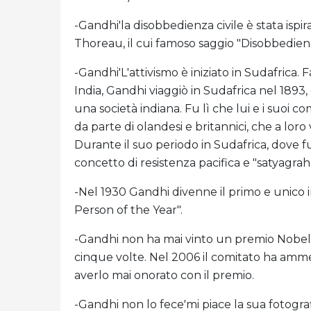
-Gandhi'la disobbedienza civile è stata isp
Thoreau, il cui famoso saggio "Disobbedienza
-Gandhi'L'attivismo è iniziato in Sudafrica.
India, Gandhi viaggiò in Sudafrica nel 1893, 
una società indiana. Fu lì che lui e i suoi 
da parte di olandesi e britannici, che a loro 
Durante il suo periodo in Sudafrica, dove f
concetto di resistenza pacifica e "satyagrah
-Nel 1930 Gandhi divenne il primo e unico ind
Person of the Year".
-Gandhi non ha mai vinto un premio Nobel 
cinque volte. Nel 2006 il comitato ha am
averlo mai onorato con il premio.
-Gandhi non lo fece'mi piace la sua fotogra