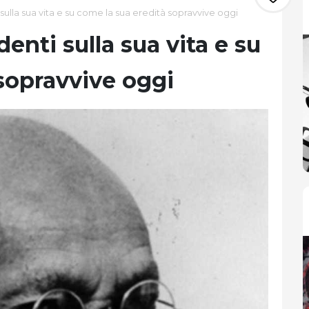
sulla sua vita e su come la sua eredità sopravvive oggi
enti sulla sua vita e su
sopravvive oggi