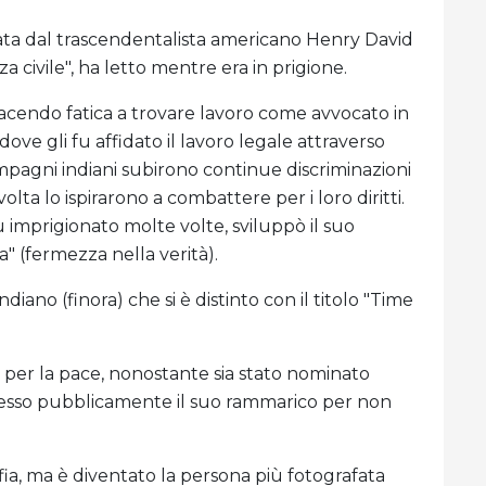
irata dal trascendentalista americano Henry David
 civile", ha letto mentre era in prigione.
 Facendo fatica a trovare lavoro come avvocato in
dove gli fu affidato il lavoro legale attraverso
compagni indiani subirono continue discriminazioni
volta lo ispirarono a combattere per i loro diritti.
u imprigionato molte volte, sviluppò il suo
a" (fermezza nella verità).
iano (finora) che si è distinto con il titolo "Time
per la pace, nonostante sia stato nominato
messo pubblicamente il suo rammarico per non
fia, ma è diventato la persona più fotografata