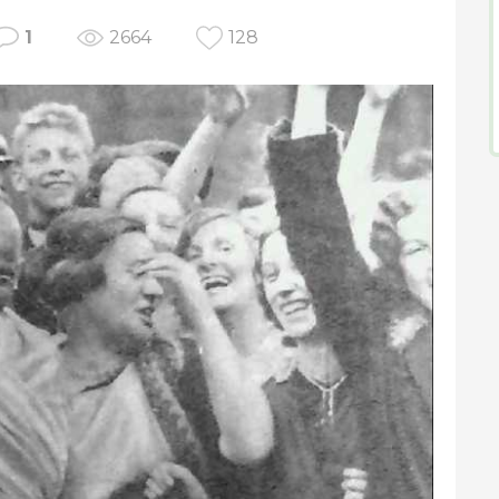
1
2664
128