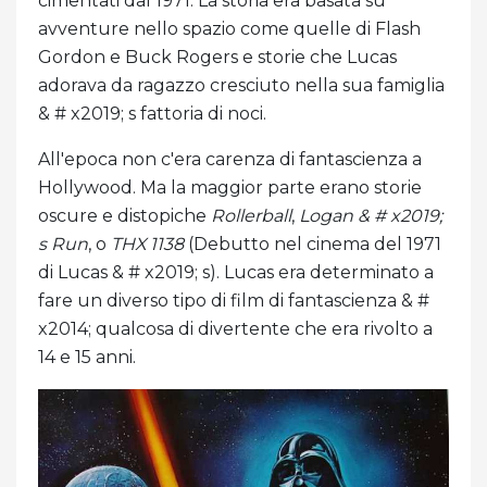
cimentati dal 1971. La storia era basata su
avventure nello spazio come quelle di Flash
Gordon e Buck Rogers e storie che Lucas
adorava da ragazzo cresciuto nella sua famiglia
& # x2019; s fattoria di noci.
All'epoca non c'era carenza di fantascienza a
Hollywood. Ma la maggior parte erano storie
oscure e distopiche
Rollerball
,
Logan & # x2019;
s Run
, o
THX 1138
(Debutto nel cinema del 1971
di Lucas & # x2019; s). Lucas era determinato a
fare un diverso tipo di film di fantascienza & #
x2014; qualcosa di divertente che era rivolto a
14 e 15 anni.