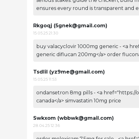
serious stakes: guide the chicken, build m
ensures every round is transparent and ex
Rkgoqj (
5gnek@gmail.com
)
15.05.25 21:30
buy valacyclovir 1000mg generic - <a hr
generic diflucan 200mg</a> order fluco
Tsdlil (
yz9me@gmail.com
)
15.05.25 11:53
ondansetron 8mg pills - <a href="https:/
canada</a> simvastatin 10mg price
Swkxom (
wbbwk@gmail.com
)
28.04.25 12:36
order meloxicam 7.5mg for sale - <a href