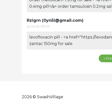
0.4mg pill</a> order tamsulosin 0.2mg sa
Rzigrn (
0yn5i@gmail.com
)
22.04.25 08:33
levofloxacin pill - <a href="https://levoda
zantac 150mg for sale
« Pre
2026 © SwashVillage