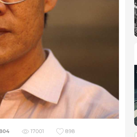
804
17001
898