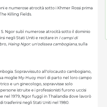
oni e numerose atrocità sotto i Khmer Rossi prima
The Killing Fields.
 S. Ngor subì numerose atrocità sotto il dominio
rsi negli Stati Uniti e recitare in
I campi di
ibro,
Haing Ngor: un'odissea cambogiana
, sulla
ambogia. Sopravvissuto all'olocausto cambogiano,
 sua moglie My-Huoy morì di parto nel loro campo
rico e un ginecologo, sopravvisse solo
rsone istruite e i professionisti furono uccisi
ime nel 1979, Ngor fuggì in Thailandia dove lavorò
rasferirsi negli Stati Uniti nel 1980.