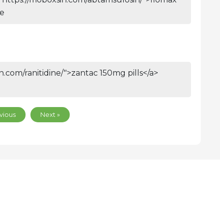
le
rin.com/ranitidine/">zantac 150mg pills</a>
vious
Next »