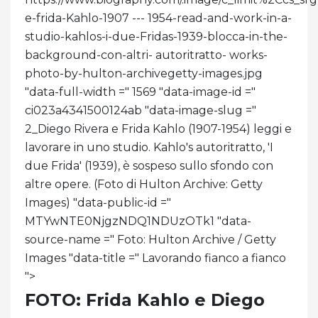
e-frida-Kahlo-1907 --- 1954-read-and-work-in-a-
studio-kahlos-i-due-Fridas-1939-blocca-in-the-
background-con-altri- autoritratto- works-
photo-by-hulton-archivegetty-images.jpg
"data-full-width =" 1569 "data-image-id ="
ci023a4341500124ab "data-image-slug ="
2_Diego Rivera e Frida Kahlo (1907-1954) leggi e
lavorare in uno studio. Kahlo's autoritratto, 'I
due Frida' (1939), è sospeso sullo sfondo con
altre opere. (Foto di Hulton Archive: Getty
Images) "data-public-id ="
MTYwNTE0NjgzNDQ1NDUzOTk1 "data-
source-name =" Foto: Hulton Archive / Getty
Images "data-title =" Lavorando fianco a fianco
">
FOTO: Frida Kahlo e Diego