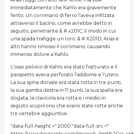
immediatamente che Kahlo era gravemente
ferito. Un corrimano di ferro l'aveva infilzata
attraverso il bacino, come avrebbe detto in
seguito, penetrante & # x201C; il modo in cui
una spada trafigge un toro. & # X201D; Arias e
altri hanno rimosso il corrimano, causando
immenso dolore a Kahlo.
L'osso pelvico di Kahlo era stato fratturato e il
parapetto aveva perforato l'addome e l'utero.
La sua spina dorsale era stata rotta in tre punti,
la sua gamba destra in 11 punti, la sua spalla era
slogata, la clavicola era rotta e i medici in
seguito scoprirono che erano state rotte anche
tre vertebre aggiuntive.
"data-full-height =" 2000 "data-full-src ="
https://www.biography.com/.image/c_limit%2C