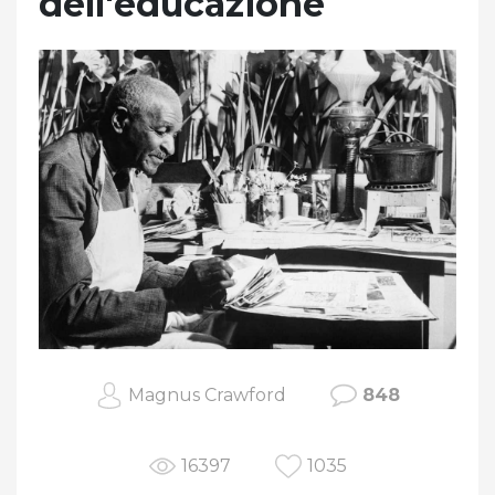
dell'educazione
Magnus Crawford
848
16397
1035