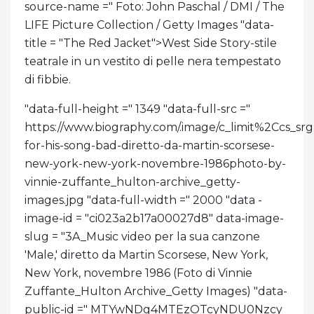
source-name =" Foto: John Paschal / DMI / The
LIFE Picture Collection / Getty Images "data-
title = "The Red Jacket">
West Side Story-stile
teatrale in un vestito di pelle nera tempestato
di fibbie.
"data-full-height =" 1349 "data-full-src ="
https://www.biography.com/.image/c_limit%2C
for-his-song-bad-diretto-da-martin-scorsese-
new-york-new-york-novembre-1986photo-by-
vinnie-zuffante_hulton-archive_getty-
images.jpg "data-full-width =" 2000 "data -
image-id = "ci023a2b17a00027d8" data-image-
slug = "3A_Music video per la sua canzone
'Male,' diretto da Martin Scorsese, New York,
New York, novembre 1986 (Foto di Vinnie
Zuffante_Hulton Archive_Getty Images) "data-
public-id =" MTYwNDg4MTEzOTcyNDU0Nzcy