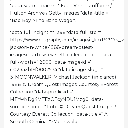
"data-source-name =" Foto: Vinnie Zuffante /
Hulton Archive / Getty Images "data -title =
"Bad Boy">
The Band Wagon.
"data-full-height =" 1396 "data-full-src ="
https://www.biography.com/.image/c_limit%2
jackson-in-white-1988-dream-quest-
imagescourtesy-everett-collection.jpg "data-
full-width =" 2000 "data-image-id ="
ci023a2b16f0002574 "data-image-slug ="
3_MOONWALKER, Michael Jackson ( in bianco),
1988. © Dream Quest Images: Courtesy Everett
Collection "data-public-id ="
MTYwNDg4MTEzOTcyNDU1Mzg0 "data-
source-name =" Foto: © Dream Quest Images /
Courtesy Everett Collection "data-title =" A
Smooth Criminal ">
Moonwalk.