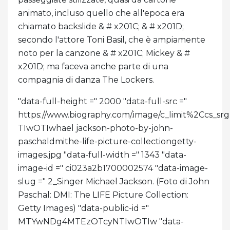
animato, incluso quello che all'epoca era
chiamato backslide & # x201C; & # x201D;
secondo l'attore Toni Basil, che è ampiamente
noto per la canzone & # x201C; Mickey & #
x201D; ma faceva anche parte di una
compagnia di danza The Lockers.
"data-full-height =" 2000 "data-full-src ="
https://www.biography.com/.image/c_limit%2C
TIwOTIwhael jackson-photo-by-john-
paschaldmithe-life-picture-collectiongetty-
images.jpg "data-full-width =" 1343 "data-
image-id =" ci023a2b1700002574 "data-image-
slug =" 2_Singer Michael Jackson. (Foto di John
Paschal: DMI: The LIFE Picture Collection:
Getty Images) "data-public-id ="
MTYwNDg4MTEzOTcyNTIwOTIw "data-