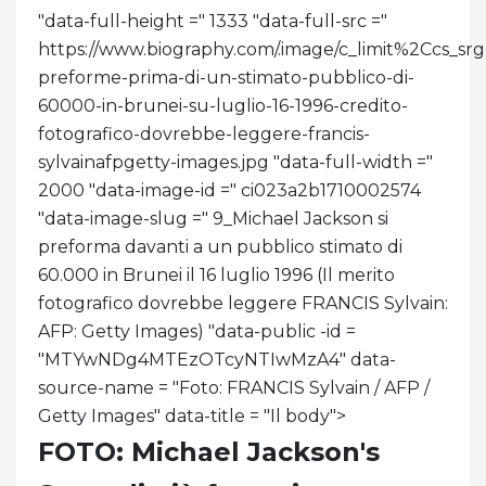
"data-full-height =" 1333 "data-full-src ="
https://www.biography.com/.image/c_limit%2C
preforme-prima-di-un-stimato-pubblico-di-
60000-in-brunei-su-luglio-16-1996-credito-
fotografico-dovrebbe-leggere-francis-
sylvainafpgetty-images.jpg "data-full-width ="
2000 "data-image-id =" ci023a2b1710002574
"data-image-slug =" 9_Michael Jackson si
preforma davanti a un pubblico stimato di
60.000 in Brunei il 16 luglio 1996 (Il merito
fotografico dovrebbe leggere FRANCIS Sylvain:
AFP: Getty Images) "data-public -id =
"MTYwNDg4MTEzOTcyNTIwMzA4" data-
source-name = "Foto: FRANCIS Sylvain / AFP /
Getty Images" data-title = "Il body">
FOTO: Michael Jackson's