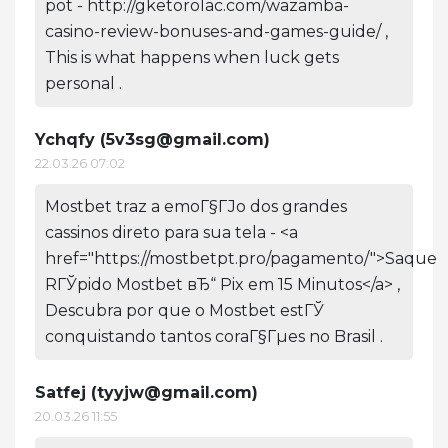
pot - http://gketorolac.com/wazamba-
casino-review-bonuses-and-games-guide/ ,
This is what happens when luck gets
personal .
Ychqfy (
5v3sg@gmail.com
)
22.03.26 07:02
Mostbet traz a emoГ§ГЈo dos grandes
cassinos direto para sua tela - <a
href="https://mostbetpt.pro/pagamento/">Saque
RГЎpido Mostbet вЂ“ Pix em 15 Minutos</a> ,
Descubra por que o Mostbet estГЎ
conquistando tantos coraГ§Гµes no Brasil .
Satfej (
tyyjw@gmail.com
)
20.03.26 11:55