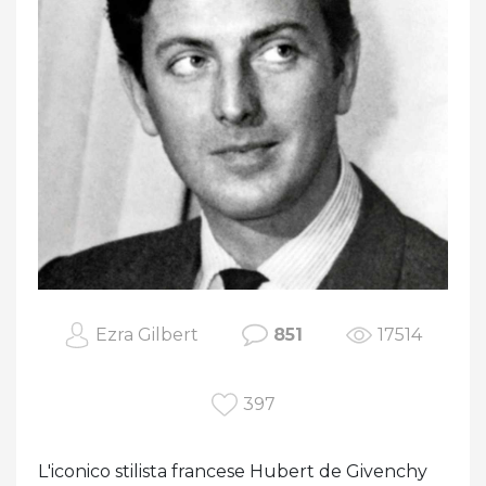
Ezra Gilbert
851
17514
397
L'iconico stilista francese Hubert de Givenchy