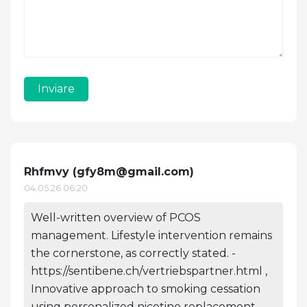
Inviare
Rhfmvy (
gfy8m@gmail.com
)
04.05.26 06:20
Well-written overview of PCOS
management. Lifestyle intervention remains
the cornerstone, as correctly stated. -
https://sentibene.ch/vertriebspartner.html ,
Innovative approach to smoking cessation
using personalized nicotine replacement.