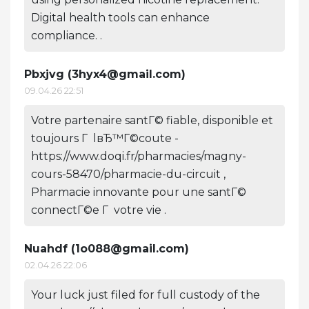
Digital health tools can enhance
compliance. .
Pbxjvg (
3hyx4@gmail.com
)
09.04.26 22:51
Votre partenaire santГ© fiable, disponible et
toujours Г lвЂ™Г©coute -
https://www.doqi.fr/pharmacies/magny-
cours-58470/pharmacie-du-circuit ,
Pharmacie innovante pour une santГ©
connectГ©e Г votre vie .
Nuahdf (
1o088@gmail.com
)
02.04.26 22:06
Your luck just filed for full custody of the