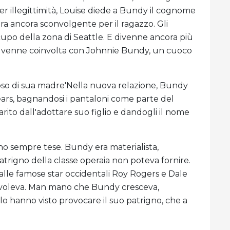
Per illegittimità, Louise diede a Bundy il cognome
 era ancora sconvolgente per il ragazzo. Gli
cupo della zona di Seattle. E divenne ancora più
e venne coinvolta con Johnnie Bundy, un cuoco
loso di sua madre'Nella nuova relazione, Bundy
ars, bagnandosi i pantaloni come parte del
ito dall'adottare suo figlio e dandogli il nome
ano sempre tese. Bundy era materialista,
patrigno della classe operaia non poteva fornire.
alle famose star occidentali Roy Rogers e Dale
 voleva. Man mano che Bundy cresceva,
i lo hanno visto provocare il suo patrigno, che a