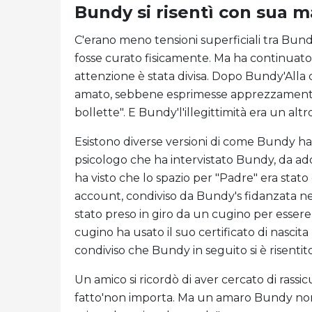
Bundy si risentì con sua ma
C'erano meno tensioni superficiali tra Bun
fosse curato fisicamente. Ma ha continuato a
attenzione è stata divisa. Dopo Bundy'Alla 
amato, sebbene esprimesse apprezzamento p
bollette". E Bundy'l'illegittimità era un al
Esistono diverse versioni di come Bundy ha
psicologo che ha intervistato Bundy, da adol
ha visto che lo spazio per "Padre" era stat
account, condiviso da Bundy's fidanzata ne
stato preso in giro da un cugino per essere
cugino ha usato il suo certificato di nascit
condiviso che Bundy in seguito si è risentit
Un amico si ricordò di aver cercato di rassi
fatto'non importa. Ma un amaro Bundy non 