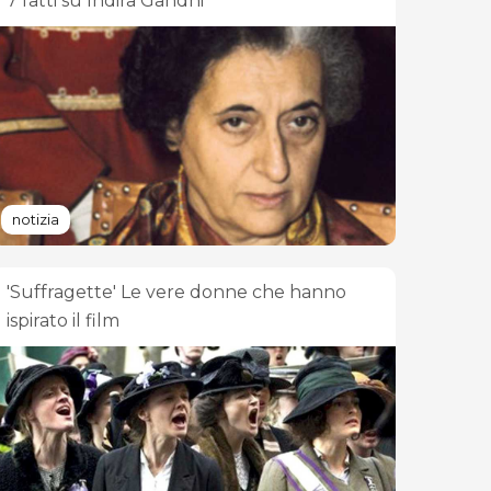
7 fatti su Indira Gandhi
notizia
'Suffragette' Le vere donne che hanno
ispirato il film