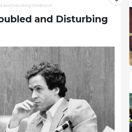
d and Disturbing Childhood
oubled and Disturbing