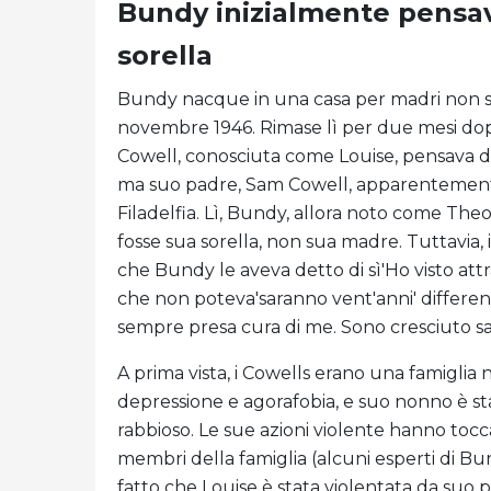
Bundy inizialmente pensa
sorella
Bundy nacque in una casa per madri non sp
novembre 1946. Rimase lì per due mesi dop
Cowell, conosciuta come Louise, pensava di
ma suo padre, Sam Cowell, apparentemente v
Filadelfia. Lì, Bundy, allora noto come The
fosse sua sorella, non sua madre. Tuttavia, 
che Bundy le aveva detto di sì'Ho visto at
che non poteva'saranno vent'anni' differenza
sempre presa cura di me. Sono cresciuto s
A prima vista, i Cowells erano una famiglia
depressione e agorafobia, e suo nonno è sta
rabbioso. Le sue azioni violente hanno toccat
membri della famiglia (alcuni esperti di Bu
fatto che Louise è stata violentata da suo p