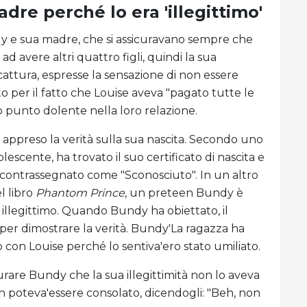
dre perché lo era 'illegittimo'
dy e sua madre, che si assicuravano sempre che
d avere altri quattro figli, quindi la sua
cattura, espresse la sensazione di non essere
er il fatto che Louise aveva "pagato tutte le
tro punto dolente nella loro relazione.
 appreso la verità sulla sua nascita. Secondo uno
escente, ha trovato il suo certificato di nascita e
o contrassegnato come "Sconosciuto". In un altro
l libro
Phantom Prince
, un preteen Bundy è
 illegittimo. Quando Bundy ha obiettato, il
a per dimostrare la verità. Bundy'La ragazza ha
o con Louise perché lo sentiva'ero stato umiliato.
curare Bundy che la sua illegittimità non lo aveva
poteva'essere consolato, dicendogli: "Beh, non