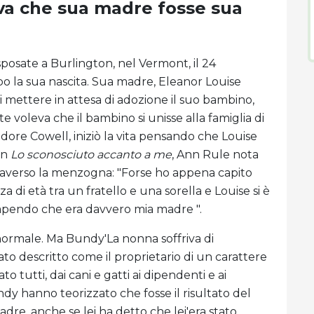
va che sua madre fosse sua
osate a Burlington, nel Vermont, il 24
o la sua nascita. Sua madre, Eleanor Louise
 mettere in attesa di adozione il suo bambino,
oleva che il bambino si unisse alla famiglia di
odore Cowell, iniziò la vita pensando che Louise
in
Lo sconosciuto accanto a me
, Ann Rule nota
traverso la menzogna: "Forse ho appena capito
 di età tra un fratello e una sorella e Louise si è
apendo che era davvero mia madre ".
 normale. Ma Bundy'La nonna soffriva di
to descritto come il proprietario di un carattere
o tutti, dai cani e gatti ai dipendenti e ai
ndy hanno teorizzato che fosse il risultato del
adre, anche se lei ha detto che lei'era stato