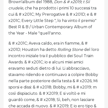
Brown'album del 1988,
Don & # x2019; t Sii
crudele
, che ha prodotto i primi 10 successi tra
cui & # x201C; My Prerogative & # x201D; e & #
x201C; Every Little Step ", lo ha vinto il premio"
Best R & B / Urban Contemporary Album of
the Year - Male "quell'anno.
& # x201C; Aveva caldo, era in fiamme, & #
x201D; Houston ha detto
Rolling Stone
del loro
incontro iniziale tra il pubblico dei Soul Train
Awards. & # x201C; io e alcuni miei amici
eravamo seduti dietro di lui. Li abbracciavo,
stavamo ridendo e continuavo a colpire Bobby
nella parte posteriore della testa & # x2026; Mi
sporsi e dissi: & # x2018; Bobby, mi & # x2019; m
così dispiaciuto. & # X2019; E si voltò e mi
guardò come, & # x2018; Sì, beh, non lasciare
che accada di nuovo. & # X2019; E io ero tipo &