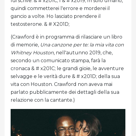
lui scrive. & # x201C; I & # x2019; m solo umano,
quindi commetterei l'errore e morderei il
gancio a volte. Ho lasciato prendere il
testosterone. & # X201D;
(Crawford è in programma di rilasciare un libro
di memorie,
Una canzone per te: la mia vita con
Whitney Houston
, nell'autunno 2019, che,
secondo un comunicato stampa, farà la
cronaca & # x201C; le grandi gioie, le avventure
selvagge e le verità dure & # x201D; della sua
vita con Houston. Crawford non aveva mai
parlato pubblicamente dei dettagli della sua
relazione con la cantante.)