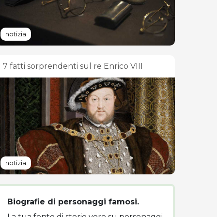
notizia
7 fatti sorprendenti sul re Enrico VIII
notizia
Biografie di personaggi famosi.
La tua fonte di storie vere su personaggi