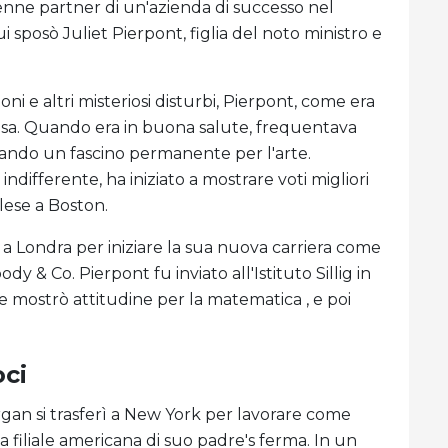
venne partner di un'azienda di successo nel
i sposò Juliet Pierpont, figlia del noto ministro e
i e altri misteriosi disturbi, Pierpont, come era
 casa. Quando era in buona salute, frequentava
citando un fascino permanente per l'arte.
differente, ha iniziato a mostrare voti migliori
lese a Boston.
a a Londra per iniziare la sua nuova carriera come
y & Co. Pierpont fu inviato all'Istituto Sillig in
e mostrò attitudine per la matematica , e poi
oci
rgan si trasferì a New York per lavorare come
 filiale americana di suo padre's ferma. In un