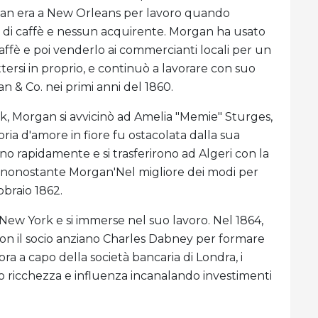
gan era a New Orleans per lavoro quando
o di caffè e nessun acquirente. Morgan ha usato
caffè e poi venderlo ai commercianti locali per un
ttersi in proprio, e continuò a lavorare con suo
 & Co. nei primi anni del 1860.
rk, Morgan si avvicinò ad Amelia "Memie" Sturges,
oria d'amore in fiore fu ostacolata dalla sua
rono rapidamente e si trasferirono ad Algeri con la
, nonostante Morgan'Nel migliore dei modi per
bbraio 1862.
 New York e si immerse nel suo lavoro. Nel 1864,
 con il socio anziano Charles Dabney per formare
 a capo della società bancaria di Londra, i
 ricchezza e influenza incanalando investimenti