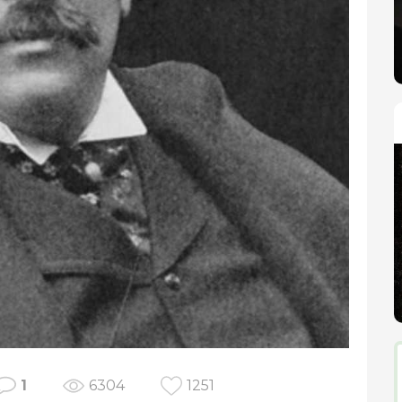
1
6304
1251