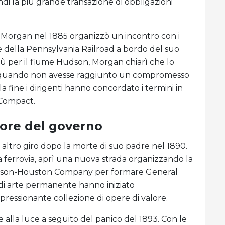
ndi la più grande transazione di obbligazioni
, Morgan nel 1885 organizzò un incontro con i
 e della Pennsylvania Railroad a bordo del suo
iù per il fiume Hudson, Morgan chiarì che lo
 a quando non avesse raggiunto un compromesso
 fine i dirigenti hanno concordato i termini in
 Compact.
tore del governo
n altro giro dopo la morte di suo padre nel 1890.
ferrovia, aprì una nuova strada organizzando la
homson-Houston Company per formare General
ti di arte permanente hanno iniziato
essionante collezione di opere di valore.
alla luce a seguito del panico del 1893. Con le