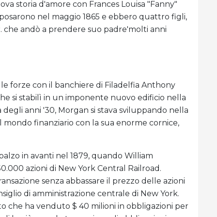
ova storia d'amore con Frances Louisa "Fanny"
 sposarono nel maggio 1865 e ebbero quattro figli,
Jr. che andò a prendere suo padre'molti anni
 le forze con il banchiere di Filadelfia Anthony
e si stabilì in un imponente nuovo edificio nella
degli anni '30, Morgan si stava sviluppando nella
l mondo finanziario con la sua enorme cornice,
balzo in avanti nel 1879, quando William
250.000 azioni di New York Central Railroad.
ransazione senza abbassare il prezzo delle azioni
onsiglio di amministrazione centrale di New York.
 che ha venduto $ 40 milioni in obbligazioni per