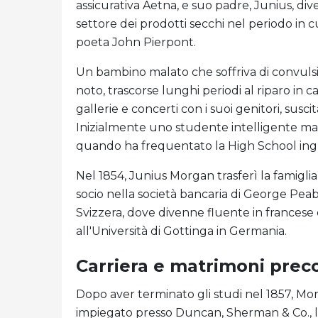
assicurativa Aetna, e suo padre, Junius, di
settore dei prodotti secchi nel periodo in cu
poeta John Pierpont.
Un bambino malato che soffriva di convulsion
noto, trascorse lunghi periodi al riparo in
gallerie e concerti con i suoi genitori, sus
Inizialmente uno studente intelligente ma in
quando ha frequentato la High School ing
Nel 1854, Junius Morgan trasferì la famigli
socio nella società bancaria di George Peabod
Svizzera, dove divenne fluente in francese 
all'Università di Gottinga in Germania.
Carriera e matrimoni prec
Dopo aver terminato gli studi nel 1857, Mo
impiegato presso Duncan, Sherman & Co., la