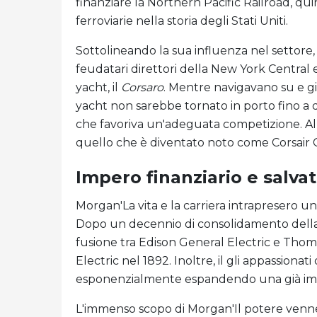
finanziare la Northern Pacific Railroad, qui
ferroviarie nella storia degli Stati Uniti.
Sottolineando la sua influenza nel settore
feudatari direttori della New York Central
yacht, il
Corsaro
. Mentre navigavano su e g
yacht non sarebbe tornato in porto fino
che favoriva un'adeguata competizione. Alla
quello che è diventato noto come Corsair
Impero finanziario e salva
Morgan'La vita e la carriera intrapresero u
Dopo un decennio di consolidamento della 
fusione tra Edison General Electric e T
Electric nel 1892. Inoltre, il gli appassiona
esponenzialmente espandendo una già impr
L'immenso scopo di Morgan'Il potere venne 