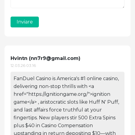
Inviare
Hvintn (
nn7r9@gmail.com
)
12.03.26 03:16
FanDuel Casino is America's #1 online casino,
delivering non-stop thrills with <a
href="https://ignitiongame.org/">ignition
game</a> , aristocratic slots like Huff N' Puff,
and last affairs force truthful at your
fingertips. New players stir 500 Extra Spins
plus $40 in Casino Compensation
upstanding in return depositing $10—with