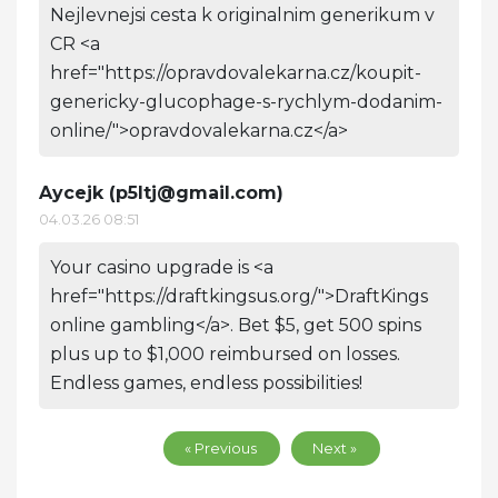
Nejlevnejsi cesta k originalnim generikum v
CR <a
href="https://opravdovalekarna.cz/koupit-
genericky-glucophage-s-rychlym-dodanim-
online/">opravdovalekarna.cz</a>
Aycejk (
p5ltj@gmail.com
)
04.03.26 08:51
Your casino upgrade is <a
href="https://draftkingsus.org/">DraftKings
online gambling</a>. Bet $5, get 500 spins
plus up to $1,000 reimbursed on losses.
Endless games, endless possibilities!
« Previous
Next »