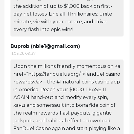
the addition of up to $1,000 back on first-
day net losses. Line all Thrillionaires: unite
minute, vie with your nature, and drive
every flash into epic wins!
Buprob (
nbie1@gmail.com
)
11.03.26 09:37
Upon the millions friendly momentous on <a
href="https://fanduelus.org/">fanduel casino
rewards</a> – the #1 natural coins casino app
in America. Reach your $1000 TEASE IT
AGAIN hand-out and modify every spin,
хэнд and somersault into bona fide coin of
the realm rewards. Fast payouts, gigantic
jackpots, and habitual effect – download
FanDuel Casino again and start playing like a