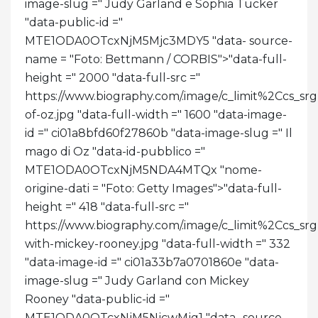
image-slug =" Judy Garland e Sophia Tucker
"data-public-id ="
MTE1ODA0OTcxNjM5Mjc3MDY5 "data- source-
name = "Foto: Bettmann / CORBIS">
"data-full-
height =" 2000 "data-full-src ="
https://www.biography.com/.image/c_limit%2C
of-oz.jpg "data-full-width =" 1600 "data-image-
id =" ci01a8bfd60f27860b "data-image-slug =" Il
mago di Oz "data-id-pubblico ="
MTE1ODA0OTcxNjM5NDA4MTQx "nome-
origine-dati = "Foto: Getty Images">
"data-full-
height =" 418 "data-full-src ="
https://www.biography.com/.image/c_limit%2Cc
with-mickey-rooney.jpg "data-full-width =" 332
"data-image-id =" ci01a33b7a0701860e "data-
image-slug =" Judy Garland con Mickey
Rooney "data-public-id ="
MTE1ODA0OTcxNjM5NjcwMjg1 "data- source-