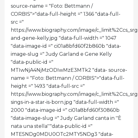
source-name = "Foto: Bettmann /
CORBIS">
"data-full-height =" 1366 "data-full-
src ="
https://www.biography.com/.image/c_limit%2C
and-gene-kelly.jpg "data-full-width =" 1047
"data-image-id =" ci01a8bfd60f2b860b "data-
image-slug =" Judy Garland e Gene Kelly
"data-public-id ="
MTIwNjA4NjMzODIwMzE3MTk2 "data- source-
name = "Foto: Bettmann / CORBIS">
"data-full-
height =" 1493 "data-full-src ="
https://www.biography.com/.image/c_limit%2C
sings-in-a-star-is-born.jpg "data-full-width ="
2000 "data-image-id =" ci01a8bfd60f30860b
"data-image-slug =" Judy Garland canta in ''È
nata una stella''"data-public-id ="
MTE5NDg0MDU0OTc2MTY5NDg3 "data-