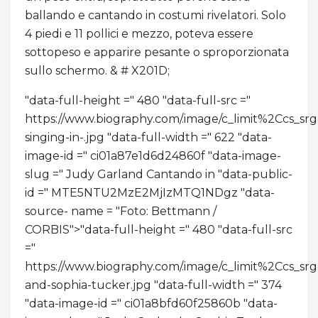
ballando e cantando in costumi rivelatori. Solo
4 piedi e 11 pollici e mezzo, poteva essere
sottopeso e apparire pesante o sproporzionata
sullo schermo. & # X201D;
"data-full-height =" 480 "data-full-src ="
https://www.biography.com/.image/c_limit%2C
singing-in-.jpg "data-full-width =" 622 "data-
image-id =" ci01a87e1d6d24860f "data-image-
slug =" Judy Garland Cantando in "data-public-
id =" MTE5NTU2MzE2MjIzMTQ1NDgz "data-
source- name = "Foto: Bettmann /
CORBIS">
"data-full-height =" 480 "data-full-src
="
https://www.biography.com/.image/c_limit%2C
and-sophia-tucker.jpg "data-full-width =" 374
"data-image-id =" ci01a8bfd60f25860b "data-