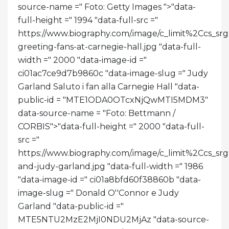
source-name =" Foto: Getty Images ">
"data-
full-height =" 1994 "data-full-src ="
https://www.biography.com/.image/c_limit%2C
greeting-fans-at-carnegie-hall.jpg "data-full-
width =" 2000 "data-image-id ="
ci01ac7ce9d7b9860c "data-image-slug =" Judy
Garland Saluto i fan alla Carnegie Hall "data-
public-id = "MTE1ODA0OTcxNjQwMTI5MDM3"
data-source-name = "Foto: Bettmann /
CORBIS">
"data-full-height =" 2000 "data-full-
src ="
https://www.biography.com/.image/c_limit%2Cc
and-judy-garland.jpg "data-full-width =" 1986
"data-image-id =" ci01a8bfd60f38860b "data-
image-slug =" Donald O''Connor e Judy
Garland "data-public-id ="
MTE5NTU2MzE2MjI0NDU2MjAz "data-source-