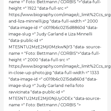
name =" Foto: Bettmann / CORBIS ">
"data-full-
height =" 1922 "data-full-src ="
https://www.biography.com/.image/c_limit%2Cc
and-liza-minnelli.jpg "data-full-width =" 2000
"data-image-id =" ci019b6c0215d8860d "data-
image-slug =" Judy Garland e Liza Minnelli
"data-public-id ="
MTE5NTU2MzE2MjI0MzkwNjY3 "data- source-
name = "Foto: Bettmann / CORBIS">
"data-full-
height =" 2000 "data-full-src ="
https://www.biography.com/.image/c_limit%2Cc
in-close-up-photo.jpg "data-full-width =" 1333
"data-image-id =" ci019b6c0215da860d "data-
image-slug =" Judy Garland nella foto
ravvicinata "data-public-id ="
MTE5NTU2MzE2MjI0NjUyODEx "data-source-
name =" Foto: Bettmann / CORBIS ">