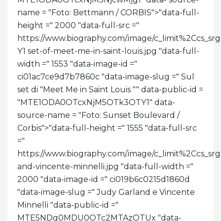
name = "Foto: Bettmann / CORBIS">
"data-full-
height =" 2000 "data-full-src ="
https://www.biography.com/.image/c_limit%2Cc
Y1 set-of-meet-me-in-saint-louis.jpg "data-full-
width =" 1553 "data-image-id ="
ci01ac7ce9d7b7860c "data-image-slug =" Sul
set di "Meet Me in Saint Louis "" data-public-id =
"MTE1ODA0OTcxNjM5OTk3OTY1" data-
source-name = "Foto: Sunset Boulevard /
Corbis">
"data-full-height =" 1555 "data-full-src
="
https://www.biography.com/.image/c_limit%2C
and-vincente-minnelli.jpg "data-full-width ="
2000 "data-image-id =" ci019b6c0215d1860d
"data-image-slug =" Judy Garland e Vincente
Minnelli "data-public-id ="
MTE5NDg0MDU0OTc2MTAzOTUx "data-