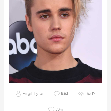
Virgil Tyler
853
19517
726