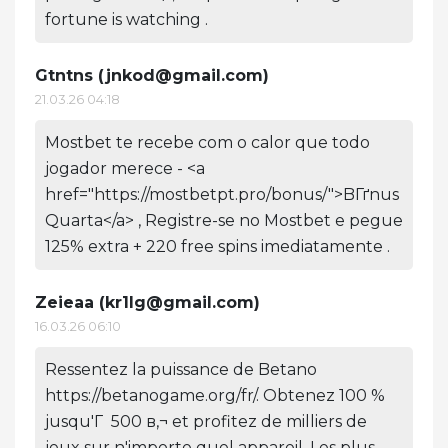
fortune is watching .
Gtntns (
jnkod@gmail.com
)
21.03.26 04:18
Mostbet te recebe com o calor que todo
jogador merece - <a
href="https://mostbetpt.pro/bonus/">BГґnus
Quarta</a> , Registre-se no Mostbet e pegue
125% extra + 220 free spins imediatamente .
Zeieaa (
kr1lg@gmail.com
)
16.03.26 06:10
Ressentez la puissance de Betano
https://betanogame.org/fr/. Obtenez 100 %
jusqu'Г 500 в‚¬ et profitez de milliers de
jeux sur n'importe quel appareil. Les plus