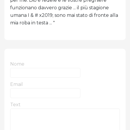
per me. Dio è fedele e le vostre preghiere
funzionano davvero grazie ... il più stagione
umana I & # x2019; sono mai stato di fronte alla
mia roba in testa ... "
Nome
Email
Text