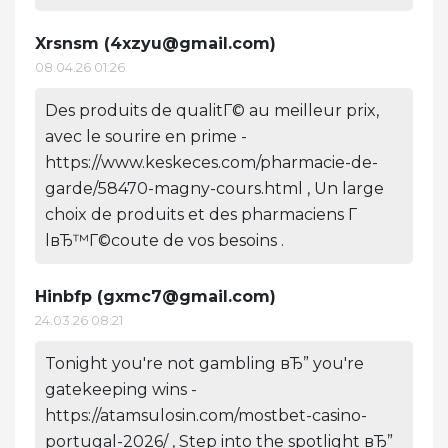
Xrsnsm (
4xzyu@gmail.com
)
08.04.26 01:26
Des produits de qualitГ© au meilleur prix,
avec le sourire en prime -
https://www.keskeces.com/pharmacie-de-
garde/58470-magny-cours.html , Un large
choix de produits et des pharmaciens Г
lвЂ™Г©coute de vos besoins .
Hinbfp (
gxmc7@gmail.com
)
24.03.26 08:21
Tonight you're not gambling вЂ” you're
gatekeeping wins -
https://atamsulosin.com/mostbet-casino-
portugal-2026/ , Step into the spotlight вЂ”