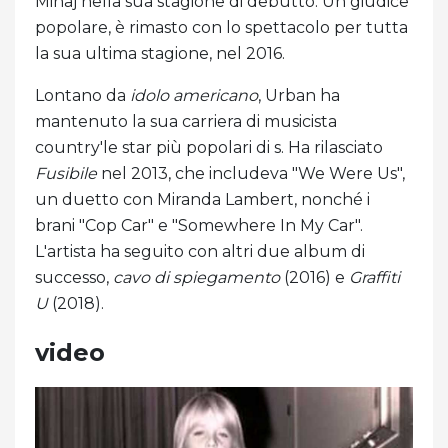
Minaj nella sua stagione di debutto. Un giudice
popolare, è rimasto con lo spettacolo per tutta
la sua ultima stagione, nel 2016.
Lontano da
idolo americano
, Urban ha
mantenuto la sua carriera di musicista
country'le star più popolari di s. Ha rilasciato
Fusibile
nel 2013, che includeva "We Were Us",
un duetto con Miranda Lambert, nonché i
brani "Cop Car" e "Somewhere In My Car".
L'artista ha seguito con altri due album di
successo,
cavo di spiegamento
(2016) e
Graffiti
U
(2018).
video