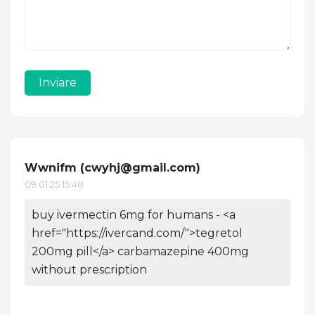
Inviare
Wwnifm (
cwyhj@gmail.com
)
09.01.25 15:40
buy ivermectin 6mg for humans - <a
href="https://ivercand.com/">tegretol
200mg pill</a> carbamazepine 400mg
without prescription