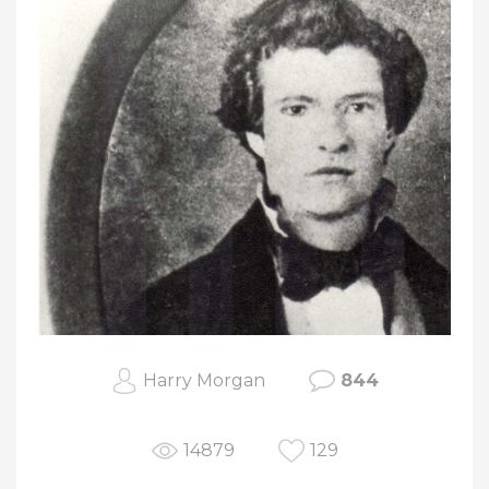
Harry Morgan
844
14879
129