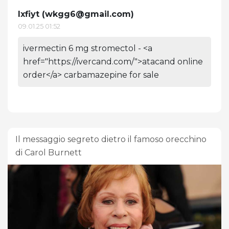
Ixfiyt (
wkgg6@gmail.com
)
09.01.25 01:52
ivermectin 6 mg stromectol - <a
href="https://ivercand.com/">atacand online
order</a> carbamazepine for sale
Il messaggio segreto dietro il famoso orecchino
di Carol Burnett