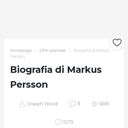
Homepage
Cifre aziendali
Biografia di Markus
Persson
Biografia di Markus
Persson
Joseph Wood
1
6581
1579