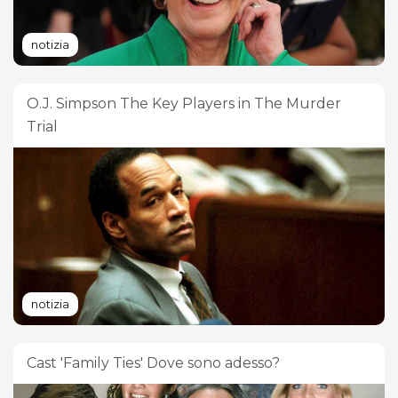
notizia
O.J. Simpson The Key Players in The Murder
Trial
notizia
Cast 'Family Ties' Dove sono adesso?