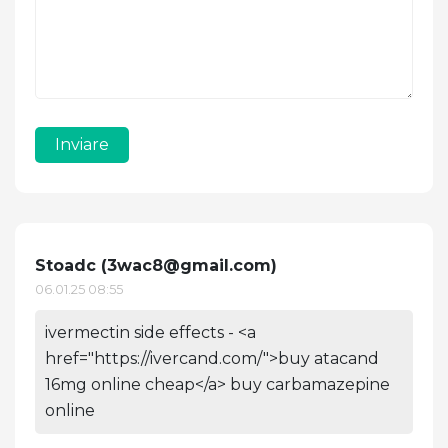
Inviare
Stoadc (
3wac8@gmail.com
)
06.01.25 08:55
ivermectin side effects - <a
href="https://ivercand.com/">buy atacand
16mg online cheap</a> buy carbamazepine
online