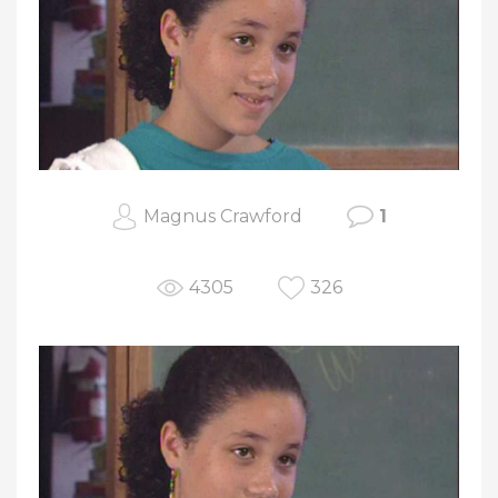
Magnus Crawford
1
4305
326