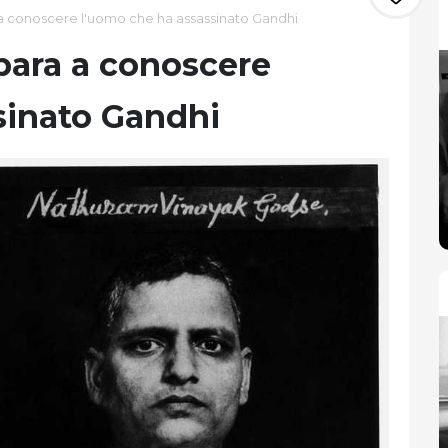
 conoscere l'uomo che ha assassinato Gandhi
ara a conoscere
sinato Gandhi