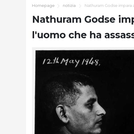
Homepage
notizia
Nathuram Godse impara a
Nathuram Godse imp
l'uomo che ha assas