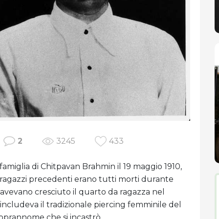
2
3245
433
iglia di Chitpavan Brahmin il 19 maggio 1910,
re ragazzi precedenti erano tutti morti durante
te avevano cresciuto il quarto da ragazza nel
 includeva il tradizionale piercing femminile del
soprannome che si incastrò.