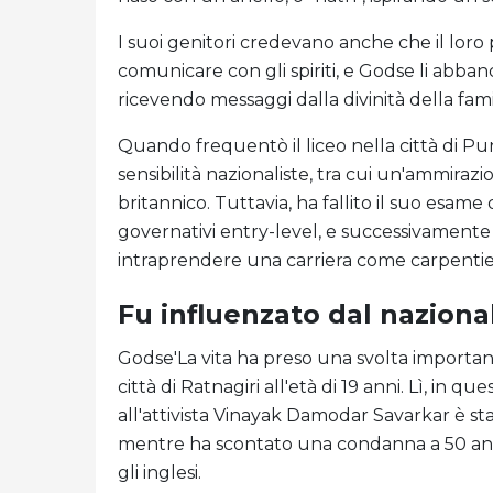
I suoi genitori credevano anche che il lor
comunicare con gli spiriti, e Godse li ab
ricevendo messaggi dalla divinità della fami
Quando frequentò il liceo nella città di P
sensibilità nazionaliste, tra cui un'ammira
britannico. Tuttavia, ha fallito il suo esame
governativi entry-level, e successivament
intraprendere una carriera come carpentie
Fu influenzato dal naziona
Godse'La vita ha preso una svolta importan
città di Ratnagiri all'età di 19 anni. Lì, in qu
all'attivista Vinayak Damodar Savarkar è st
mentre ha scontato una condanna a 50 ann
gli inglesi.