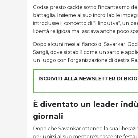
Godse presto cadde sotto l'incantesimo dell
battaglia. Insieme al suo incrollabile impe
introdusse il concetto di "Hindutva", un p
libertà religiosa ma lasciava anche poco sp
Dopo alcuni mesi al fianco di Savarkar, Gods
Sangli, dove si stabilì come un sarto e appli
un luogo con l'organizzazione di destra R
ISCRIVITI ALLA NEWSLETTER DI BIO
È diventato un leader ind
giornali
Dopo che Savankar ottenne la sua liberazi
per unirsi al suo mentore's nascente festa