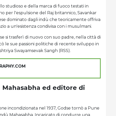
o studioso e della marca di fuoco testati in
gno per l'espulsione del Raj britannico, Savankar
aese dominato dagli indù che teoricamente offriva
azio a un'esistenza condivisa con i musulmani.
e si trasferì di nuovo con suo padre, nella città di
cò le sue passioni politiche di recente sviluppo in
ashtriya Swayamsevak Sangh (RSS).
GRAPHY.COM
ù Mahasabha ed editore di
one incondizionata nel 1937, Godse tornò a Pune
 indù Mahasabha. Incaricato di condurre una