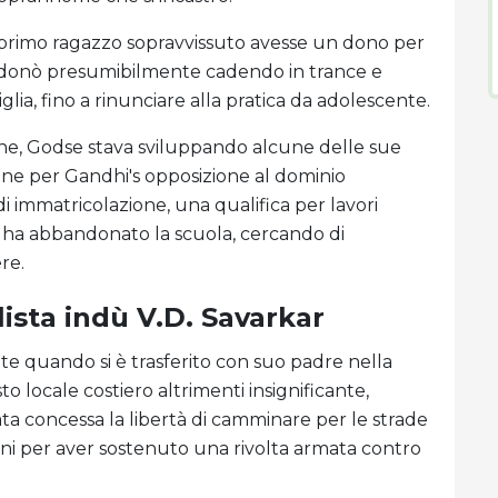
o primo ragazzo sopravvissuto avesse un dono per
bandonò presumibilmente cadendo in trance e
glia, fino a rinunciare alla pratica da adolescente.
une, Godse stava sviluppando alcune delle sue
zione per Gandhi's opposizione al dominio
 di immatricolazione, una qualifica per lavori
e ha abbandonato la scuola, cercando di
re.
lista indù V.D. Savarkar
te quando si è trasferito con suo padre nella
esto locale costiero altrimenti insignificante,
ata concessa la libertà di camminare per le strade
i per aver sostenuto una rivolta armata contro