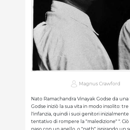
Magnus Crawford
Nato Ramachandra Vinayak Godse da una fam
Godse iniziò la sua vita in modo insolito: t
l'infanzia, quindi i suoi genitori inizialmen
tentativo di rompere la "maledizione" ". Ciò
naso con un anello, o "nath", ispirando un 