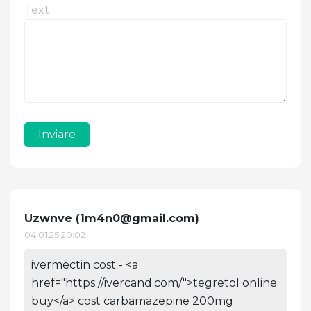
Text
Inviare
Uzwnve (
1m4n0@gmail.com
)
04.01.25 20:02
ivermectin cost - <a
href="https://ivercand.com/">tegretol online
buy</a> cost carbamazepine 200mg