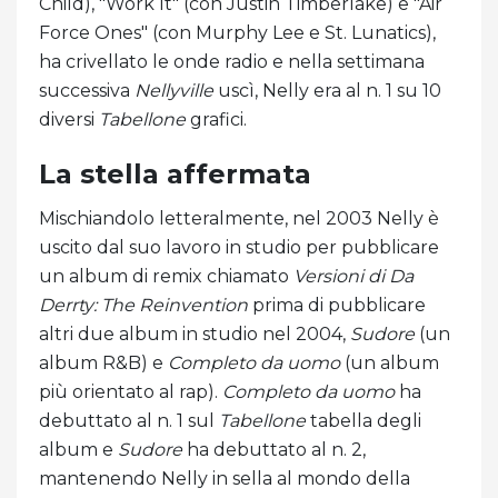
Child), "Work It" (con Justin Timberlake) e "Air
Force Ones" (con Murphy Lee e St. Lunatics),
ha crivellato le onde radio e nella settimana
successiva
Nellyville
uscì, Nelly era al n. 1 su 10
diversi
Tabellone
grafici.
La stella affermata
Mischiandolo letteralmente, nel 2003 Nelly è
uscito dal suo lavoro in studio per pubblicare
un album di remix chiamato
Versioni di Da
Derrty: The Reinvention
prima di pubblicare
altri due album in studio nel 2004,
Sudore
(un
album R&B) e
Completo da uomo
(un album
più orientato al rap).
Completo da uomo
ha
debuttato al n. 1 sul
Tabellone
tabella degli
album e
Sudore
ha debuttato al n. 2,
mantenendo Nelly in sella al mondo della