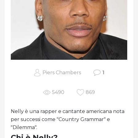
Piers Chambers
1
5490
869
Nelly è una rapper e cantante americana nota
per successi come "Country Grammar" e
"Dilemma".
Chi è Nelly?