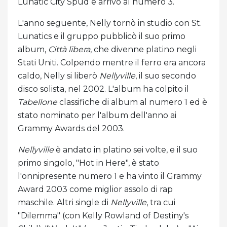
Lunatic City Spud e arrivò al numero 3.
L'anno seguente, Nelly tornò in studio con St.
Lunatics e il gruppo pubblicò il suo primo
album,
Città libera
, che divenne platino negli
Stati Uniti. Colpendo mentre il ferro era ancora
caldo, Nelly si liberò
Nellyville
, il suo secondo
disco solista, nel 2002. L'album ha colpito il
Tabellone
classifiche di album al numero 1 ed è
stato nominato per l'album dell'anno ai
Grammy Awards del 2003.
Nellyville
è andato in platino sei volte, e il suo
primo singolo, "Hot in Here", è stato
l'onnipresente numero 1 e ha vinto il Grammy
Award 2003 come miglior assolo di rap
maschile. Altri single di
Nellyville
, tra cui
"Dilemma" (con Kelly Rowland of Destiny's