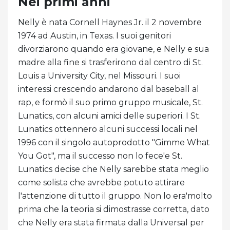
Nei primi anni
Nelly è nata Cornell Haynes Jr. il 2 novembre
1974 ad Austin, in Texas. I suoi genitori
divorziarono quando era giovane, e Nelly e sua
madre alla fine si trasferirono dal centro di St.
Louis a University City, nel Missouri. I suoi
interessi crescendo andarono dal baseball al
rap, e formò il suo primo gruppo musicale, St.
Lunatics, con alcuni amici delle superiori. I St.
Lunatics ottennero alcuni successi locali nel
1996 con il singolo autoprodotto "Gimme What
You Got", ma il successo non lo fece'e St.
Lunatics decise che Nelly sarebbe stata meglio
come solista che avrebbe potuto attirare
l'attenzione di tutto il gruppo. Non lo era'molto
prima che la teoria si dimostrasse corretta, dato
che Nelly era stata firmata dalla Universal per