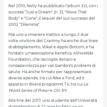
Nel 2010, Nelly ha pubblicato l'album
5.0.
, con i
successi "Just a Dream" (n. 3), "Move That
Body" e "Gone", il sequel del suo successo del
2002 "Dilemma".
Mai uno a rimanere inattivo a lungo, il due
volte vincitore del Grammy ha anche due linee
di abbigliamento, Vokal e Apple Bottom, e ha
fondato un'associazione benefica, 4Sho4Kids
Foundation, che raccoglie denaro e
consapevolezza per vari bambini's problemi di
salute. Ha anche firmato per rappresentare
diverse aziende, tra cui Nike e Ford, ed è
apparso in diversi programmi TV, tra cui
Le
World Series of Poker
e
CSI: NY
.
Alla fine del 2017, uno studente dell'Università
di Washington di 22 anni ha fatto causa