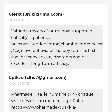
Gjerxt (
8n1ki@gmail.com
)
01.05.26 12:07
Valuable review of nutritional support in
critically ill patients. -
https://crittendencountychamber.org/medical
, Cognitive behavioral therapy remains first-
line for many anxiety disorders and has
excellent long-term efficacy. .
Cptkvo (
zlhc7@gmail.com
)
10.04.26 01:57
Pharmacie Г taille humaine oГ№ chaque
visite devient un moment agrГ©able -
https://www.pharmacie-ouaki-la-