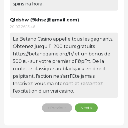
spins na hora .
Qldshw (
9khsz@gmail.com
)
20.03.26 13:46
Le Betano Casino appelle tous les gagnants.
Obtenez jusqu'Г 200 tours gratuits
https://betanogame.org/fr/ et un bonus de
500 в‚¬ sur votre premier dГ©pГґt. De la
roulette classique au blackjack en direct
palpitant, l'action ne s'arrГЄte jamais.
Inscrivez-vous maintenant et ressentez
l'excitation d'un vrai casino.
« Previous
Next »