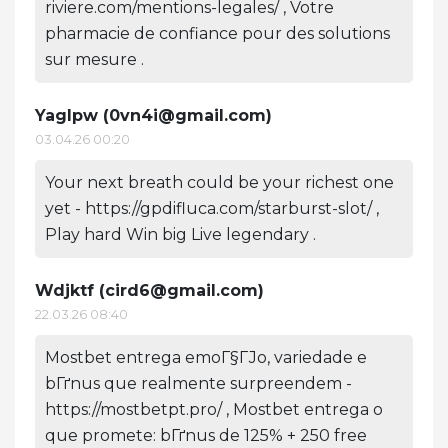
riviere.com/mentions-legales/ , Votre
pharmacie de confiance pour des solutions
sur mesure .
Yaglpw (
0vn4i@gmail.com
)
03.04.26 00:20
Your next breath could be your richest one
yet - https://gpdifluca.com/starburst-slot/ ,
Play hard Win big Live legendary .
Wdjktf (
cird6@gmail.com
)
22.03.26 08:40
Mostbet entrega emoГ§ГЈo, variedade e
bГґnus que realmente surpreendem -
https://mostbetpt.pro/ , Mostbet entrega o
que promete: bГґnus de 125% + 250 free