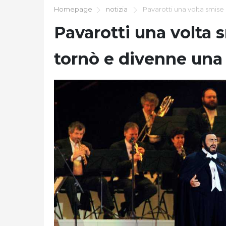
Homepage
notizia
Pavarotti una volta smise
Pavarotti una volta s
tornò e divenne una