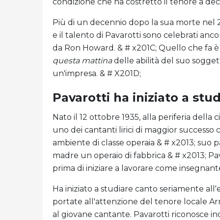
condizione che ha costretto il tenore a de
Più di un decennio dopo la sua morte nel 20
e il talento di Pavarotti sono celebrati a
da Ron Howard. & # x201C; Quello che fa è
questa mattina
delle abilità del suo sogget
un'impresa. & # X201D;
Pavarotti ha iniziato a stud
Nato il 12 ottobre 1935, alla periferia della
uno dei cantanti lirici di maggior successo 
ambiente di classe operaia & # x2013; suo p
madre un operaio di fabbrica & # x2013; Pav
prima di iniziare a lavorare come insegnant
Ha iniziato a studiare canto seriamente all'e
portate all'attenzione del tenore locale 
al giovane cantante. Pavarotti riconosce in