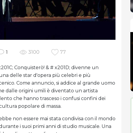
1
3100
77
x201C; Conquisterò! & # x201D; divenne un
na delle star d'opera più celebri e più
scenico. Come annuncio, si addice al grande uomo
 dalle origini umili è diventato un artista
lento che hanno trasceso i confusi confini dei
 cultura popolare di massa.
rebbe non essere mai stata condivisa con il mondo
urante i suoi primi anni di studio musicale. Una