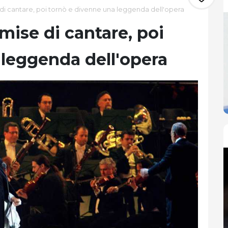
 di cantare, poi tornò e divenne una leggenda dell'opera
mise di cantare, poi
 leggenda dell'opera