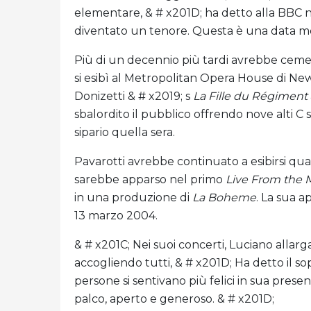
elementare, & # x201D; ha detto alla BBC nel
diventato un tenore. Questa è una data mol
Più di un decennio più tardi avrebbe cemen
si esibì al Metropolitan Opera House di New 
Donizetti & # x2019; s
La Fille du Régiment
sbalordito il pubblico offrendo nove alti C s
sipario quella sera.
Pavarotti avrebbe continuato a esibirsi qua
sarebbe apparso nel primo
Live From the 
in una produzione di
La Boheme
. La sua a
13 marzo 2004.
& # x201C; Nei suoi concerti, Luciano allarga
accogliendo tutti, & # x201D; Ha detto il s
persone si sentivano più felici in sua prese
palco, aperto e generoso. & # x201D;