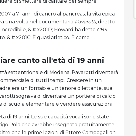
cidere di smettere di cantare per sempre.
07 a 71 anni di cancro al pancreas, la vita epica
ncora una volta nel documentario
Pavarotti
, diretto
 incredibile, & # x201D; Howard ha detto
CBS
to. & # x201C; È quasi atletico. È come
iare canto all'età di 19 anni
 città settentrionale di Modena, Pavarotti diventerà
commerciale di tutti i tempi. Crescere in un
adre era un fornaio e un tenore dilettante, sua
arotti sognava di diventare un portiere di calcio
e di scuola elementare e vendere assicurazioni.
tà di 19 anni. Le sue capacità vocali sono state
Arrigo Pola che avrebbe insegnato gratuitamente
oltre che le prime lezioni di Ettore Campogalliani