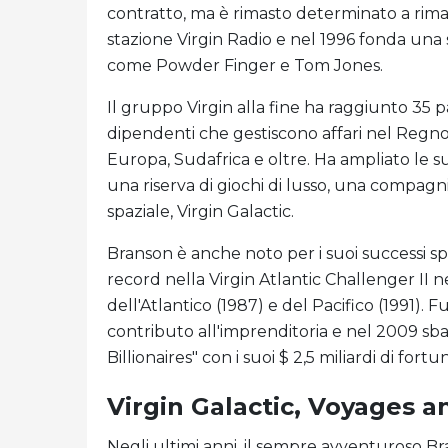
contratto, ma è rimasto determinato a rim
stazione Virgin Radio e nel 1996 fonda una s
come Powder Finger e Tom Jones.
Il gruppo Virgin alla fine ha raggiunto 35 p
dipendenti che gestiscono affari nel Regno Un
Europa, Sudafrica e oltre. Ha ampliato le s
una riserva di giochi di lusso, una compagni
spaziale, Virgin Galactic.
Branson è anche noto per i suoi successi spor
record nella Virgin Atlantic Challenger II n
dell'Atlantico (1987) e del Pacifico (1991). 
contributo all'imprenditoria e nel 2009 sb
Billionaires" con i suoi $ 2,5 miliardi di fortu
Virgin Galactic, Voyages a
Negli ultimi anni, il sempre avventuroso B