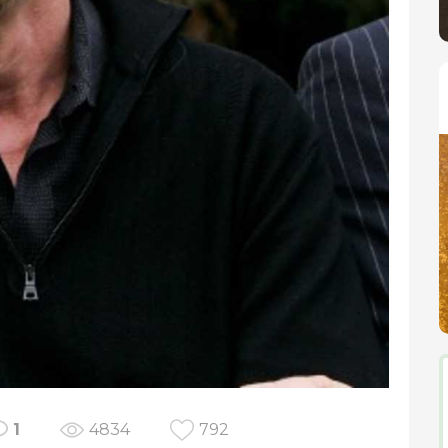
1
4834
792