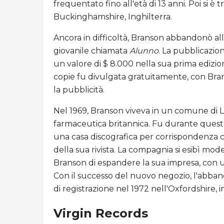
frequentato fino all'età di 13 anni. Poi si è
Buckinghamshire, Inghilterra.
Ancora in difficoltà, Branson abbandonò all'e
giovanile chiamata
Alunno
. La pubblicazio
un valore di $ 8.000 nella sua prima edizion
copie fu divulgata gratuitamente, con Bran
la pubblicità.
Nel 1969, Branson viveva in un comune di L
farmaceutica britannica. Fu durante quest
una casa discografica per corrispondenza ch
della sua rivista. La compagnia si esibì 
Branson di espandere la sua impresa, con un
Con il successo del nuovo negozio, l'abband
di registrazione nel 1972 nell'Oxfordshire, in
Virgin Records