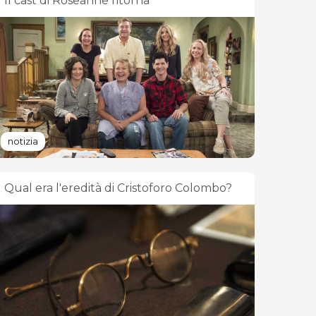
Il cast di Roseanne ritorna
notizia
Qual era l'eredità di Cristoforo Colombo?