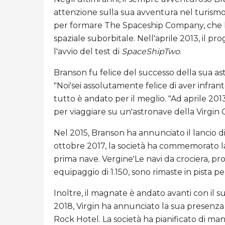
attenzione sulla sua avventura nel turismo
per formare The Spaceship Company, che ha 
spaziale suborbitale. Nell'aprile 2013, il p
l'avvio del test di
SpaceShipTwo
.
Branson fu felice del successo della sua 
"Noi'sei assolutamente felice di aver infran
tutto è andato per il meglio. "Ad aprile 201
per viaggiare su un'astronave della Virgin G
Nel 2015, Branson ha annunciato il lancio di
ottobre 2017, la società ha commemorato la p
prima nave. Vergine'Le navi da crociera, p
equipaggio di 1.150, sono rimaste in pista 
Inoltre, il magnate è andato avanti con il s
2018, Virgin ha annunciato la sua presenza
Rock Hotel. La società ha pianificato di ma