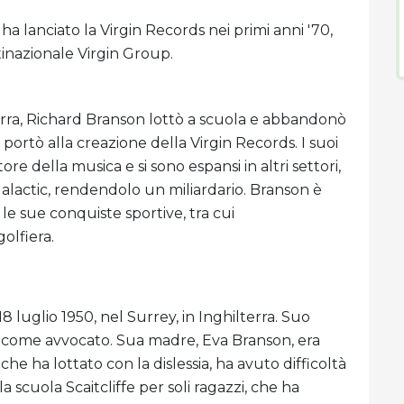
a lanciato la Virgin Records nei primi anni '70,
tinazionale Virgin Group.
lterra, Richard Branson lottò a scuola e abbandonò
e portò alla creazione della Virgin Records. I suoi
tore della musica e si sono espansi in altri settori,
 Galactic, rendendolo un miliardario. Branson è
le sue conquiste sportive, tra cui
olfiera.
8 luglio 1950, nel Surrey, in Inghilterra. Suo
 come avvocato. Sua madre, Eva Branson, era
he ha lottato con la dislessia, ha avuto difficoltà
la scuola Scaitcliffe per soli ragazzi, che ha