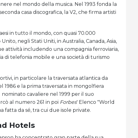
anere nel mondo della musica. Nel 1993 fonda la
econda casa discografica, la V2, che firma artisti
aesi in tutto il mondo, con quasi 70.000
ito, negli Stati Uniti, in Australia, Canada, Asia,
ue attività includendo una compagnia ferroviaria,
a di telefonia mobile e una società di turismo
tivi, in particolare la traversata atlantica da
el 1986 e la prima traversata in mongolfiera
Fu nominato cavaliere nel 1999 per il suo
arcò al numero 261 in poi
Forbes
' Elenco "World
na fatta da sé, tra cui due isole private.
nd Hotels
ranson ha concentrato gran parte della sua