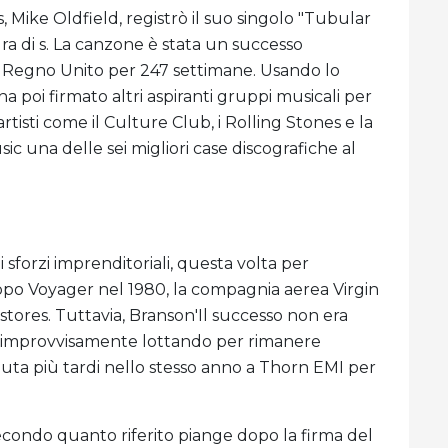
s, Mike Oldfield, registrò il suo singolo "Tubular
dra di s. La canzone è stata un successo
l Regno Unito per 247 settimane. Usando lo
ha poi firmato altri aspiranti gruppi musicali per
 artisti come il Culture Club, i Rolling Stones e la
c una delle sei migliori case discografiche al
sforzi imprenditoriali, questa volta per
ppo Voyager nel 1980, la compagnia aerea Virgin
stores. Tuttavia, Branson'Il successo non era
va improvvisamente lottando per rimanere
duta più tardi nello stesso anno a Thorn EMI per
secondo quanto riferito piange dopo la firma del