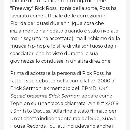
parlare di un trafficante di droga di nome
"Freeway" Rick Ross. Ironia della sorte, Ross ha
lavorato come ufficiale delle correzioni in
Florida per quasi due anni (qualcosa che
inizialmente ha negato quando è stato rivelato,
ma in seguito ha accettato), ma il richiamo della
musica hip-hop e lo stile di vita sontuoso degli
spacciatori che ha visto durante la sua
giovinezza lo condusse in un'altra direzione.
Prima di adottare la persona di Rick Ross, ha
fatto il suo debutto nella compilation 2000 di
Erick Sermon, ex membro dell'EPMD.
Def
Squad presenta Erick Sermon
, appare come
Tephlon su una traccia chiamata "Ain & # x2019;
t Shhh to Discuss." Alla fine è stato firmato per
un'etichetta indipendente rap del Sud, Suave
House Records, i cui atti includevano anche il