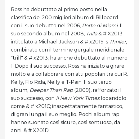
Ross ha debuttato al primo posto nella
classifica dei 200 migliori album di Billboard
con il suo debutto nel 2006,
Porto di Miami
. Il
suo secondo album nel 2008,
Trilla
& # X2013;
intitolato a Michael Jackson & # x2019; s
Thriller
,
combinato con il termine gergale meridionale
"trill" & # x2013; ha anche debuttato al numero
1. Dopo il suo successo, Ross ha iniziato a girare
molto e a collaborare con atti popolari tra cui R.
Kelly, Flo Rida, Nelly e T-Pain. Il suo terzo
album,
Deeper Than Rap
(2009)
,
rafforzato il
suo successo, con
Il New York Times
lodandolo
come & # x201C; inaspettatamente fantastico,
di gran lunga il suo meglio. Pochi album rap
hanno suonato così sicuro, così sontuoso, da
anni. & # X201D;